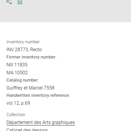
Download
Share
pdf
Inventory number
INV 28773, Recto
Former inventory number:
NIII 11835
MA 10502
Catalog number:
Guiffrey et Marcel 7558
Handwritten inventory reference:
vol.12, p.69
Collection
Département des Arts graphiques
Cabinet des dessins