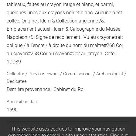
tableaux, faites au crayon rouge et blanc, et parmi,
quelques unes aux crayons noir et blanc. Aucune n'est
collée. Origine : Idem & Collection ancienne /&.
Emplacement actuel : Idem & Calcographie du Musée
Napoléon /&. Signe de recollement :
Vu
au crayon
#
trait
oblique / à l'encre / à droite du nom du maître
#
268 Cor
au crayon
#
268 Cor
au crayon
#
Cor
au crayon
. Cote :
1DD39
Collector / Previous owner / Commissioner / Archaeologist /
Dedicatee
Dernière provenance : Cabinet du Roi
Acquisition date
1690
This website uses cookies to improve your navigation
LOCATION OF OBJECT
experience and to compile site usage statistics.
Find out