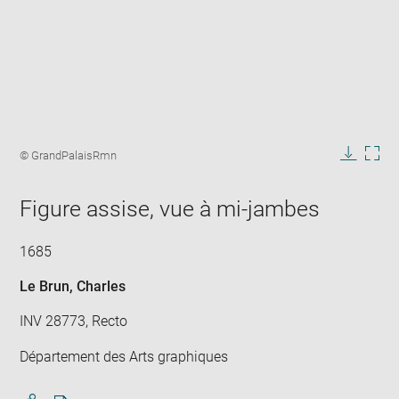
Enlarge
image
Image
© GrandPalaisRmn
in
caption:
Downlo
Enla
new
image
ima
window
Figure assise, vue à mi-jambes
in
new
win
1685
Le Brun, Charles
INV 28773, Recto
Département des Arts graphiques