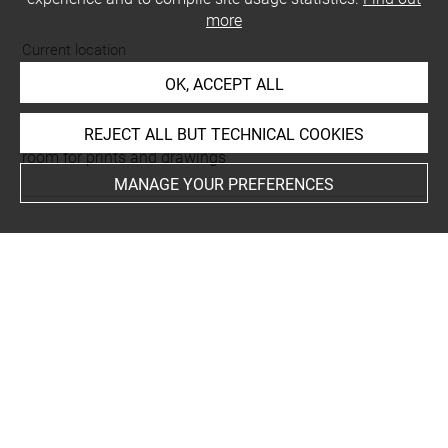
more
Current location
Petit format
OK, ACCEPT ALL
This artwork is on view by appointment in the reference
REJECT ALL BUT TECHNICAL COOKIES
room for prints and drawings
MANAGE YOUR PREFERENCES
INDEX
Collections
Le Brun, atelier
People
Jésus-Christ+
Subjects