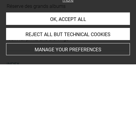
Réserve des grands albums
Album Le Brun Charles -3-
OK, ACCEPT ALL
This artwork is on view by appointment in the reference
REJECT ALL BUT TECHNICAL COOKIES
room for prints and drawings
MANAGE YOUR PREFERENCES
INDEX
Places
Paris, Musée du Louvre, oeuvre en rapport
People
Leclerc, Sébastien, gravure en rapport
-
Picart, Bernard,
gravure en rapport
-
Deferht, A.-J., gravure en rapport
Subjects