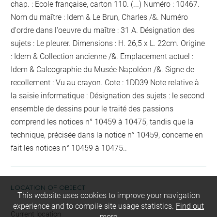
chap. : Ecole française, carton 110. (...) Numéro : 10467.
Nom du maître : Idem & Le Brun, Charles /&. Numéro
d'ordre dans l'oeuvre du maître : 31 A. Désignation des
sujets : Le pleurer. Dimensions : H. 26,5 x L. 22cm. Origine
: Idem & Collection ancienne /&. Emplacement actuel :
Idem & Calcographie du Musée Napoléon /&. Signe de
recollement :
Vu
au crayon
. Cote : 1DD39 Note relative à
la saisie informatique : Désignation des sujets : le second
ensemble de dessins pour le traité des passions
comprend les notices n° 10459 à 10475, tandis que la
technique, précisée dans la notice n° 10459, concerne en
fait les notices n° 10459 à 10475..
LOCATION OF OBJECT
This website uses cookies to improve your navigation
experience and to compile site usage statistics.
Find out
Current location
more