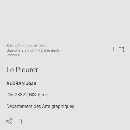
Enlarge
Image
© Musée du Louvre, dist.
image
caption:
GrandPalaisRmn / Martine Beck-
in
Downlo
Enla
Coppola
new
image
ima
window
in
Le Pleurer
new
win
AUDRAN Jean
INV 28322.BIS, Recto
Département des Arts graphiques
Download
Share