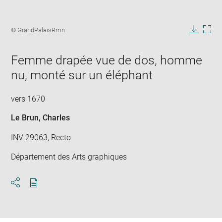
Enlarge
image
Image
© GrandPalaisRmn
in
caption:
Downlo
Enla
new
image
ima
window
Femme drapée vue de dos, homme
in
new
nu, monté sur un éléphant
win
vers 1670
Le Brun, Charles
INV 29063, Recto
Département des Arts graphiques
Download
Share
pdf