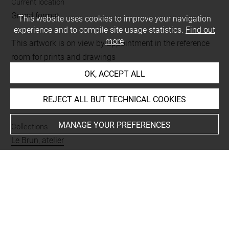
Current location
Grand format
This website uses cookies to improve your navigation
experience and to compile site usage statistics.
Find out
more
This artwork is on view by appointment in the reference
room for prints and drawings
OK, ACCEPT ALL
REJECT ALL BUT TECHNICAL COOKIES
INDEX
MANAGE YOUR PREFERENCES
Collections
Le Brun, atelier
Places
Vienne, Albertina, oeuvre en rapport
-
Versailles, château,
oeuvre en rapport
-
Versailles, Musée national du
château, oeuvre en rapport
-
Versailles, château, Grande
Galerie, oeuvre en rapport
-
Versailles, château, Escalier