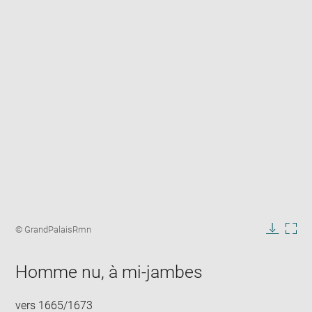
Enlarge
image
Image
© GrandPalaisRmn
in
caption:
Downlo
Enla
new
image
ima
window
Homme nu, à mi-jambes
in
new
win
vers 1665/1673