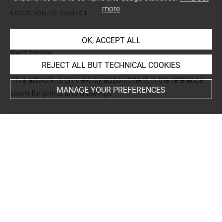
more
LOCATION OF OBJECT
OK, ACCEPT ALL
Current location
Petit format
REJECT ALL BUT TECHNICAL COOKIES
This artwork is on view by appointment in the reference
MANAGE YOUR PREFERENCES
room for prints and drawings
INDEX
Collections
Le Brun, atelier
Places
Perse+
-
Macédoine+
-
Paris, Musée du Louvre, oeuvre en
rapport