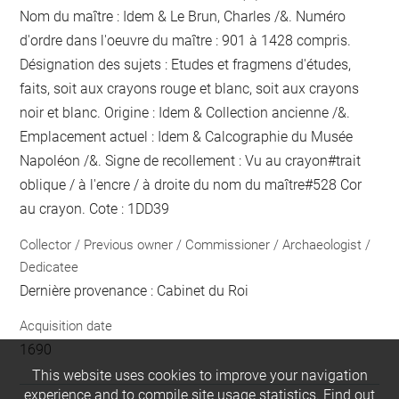
Nom du maître : Idem & Le Brun, Charles /&. Numéro
d'ordre dans l'oeuvre du maître : 901 à 1428 compris.
Désignation des sujets : Etudes et fragmens d'études,
faits, soit aux crayons rouge et blanc, soit aux crayons
noir et blanc. Origine : Idem & Collection ancienne /&.
Emplacement actuel : Idem & Calcographie du Musée
Napoléon /&. Signe de recollement :
Vu
au crayon
#
trait
oblique / à l'encre / à droite du nom du maître
#
528 Cor
au crayon
. Cote : 1DD39
Collector / Previous owner / Commissioner / Archaeologist /
Dedicatee
Dernière provenance : Cabinet du Roi
Acquisition date
1690
This website uses cookies to improve your navigation
experience and to compile site usage statistics.
Find out