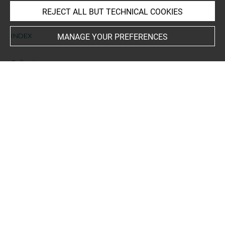
REJECT ALL BUT TECHNICAL COOKIES
INDEX
MANAGE YOUR PREFERENCES
Collections
Le Brun, atelier
Places
Besançon, Musée des Beaux-Arts, oeuvre en rapport
-
Jérusalem+
-
Paris, Musée du Louvre, oeuvre en rapport
People
Louis XIV, roi de France+
-
Jésus-Christ+
-
Picault, Pierre,
gravure en rapport
Subjects
ICONOGRAPHIE RELIGIEUSE
-
Portement de Croix
-
Vie
du Christ
-
Passion du Christ
-
Christ succombant sous le