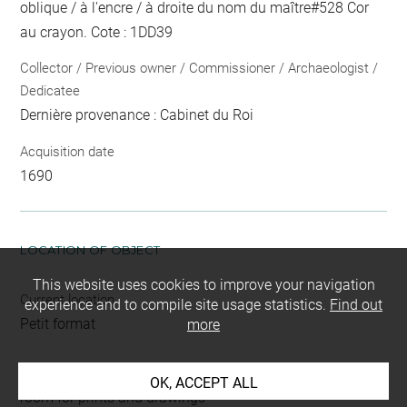
oblique / à l'encre / à droite du nom du maître
#
528 Cor
au crayon
. Cote : 1DD39
Collector / Previous owner / Commissioner / Archaeologist /
Dedicatee
Dernière provenance : Cabinet du Roi
Acquisition date
1690
LOCATION OF OBJECT
This website uses cookies to improve your navigation
Current location
experience and to compile site usage statistics.
Find out
Petit format
more
This artwork is on view by appointment in the reference
OK, ACCEPT ALL
room for prints and drawings