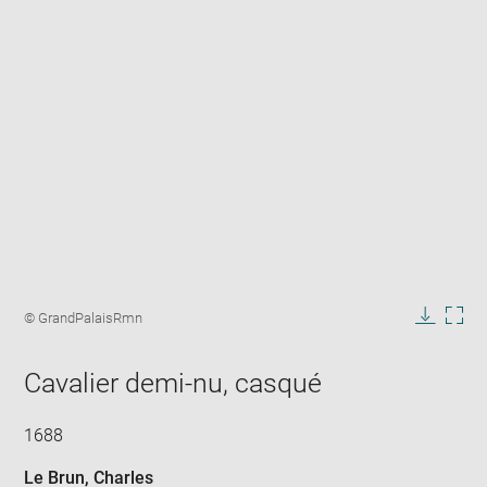
Enlarge
image
Image
© GrandPalaisRmn
in
caption:
Downlo
Enla
new
image
ima
window
Cavalier demi-nu, casqué
in
new
win
1688
Le Brun, Charles