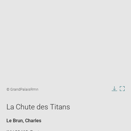
Enlarge
image
Image
© GrandPalaisRmn
in
caption:
Downlo
Enla
new
image
ima
window
La Chute des Titans
in
new
win
Le Brun, Charles