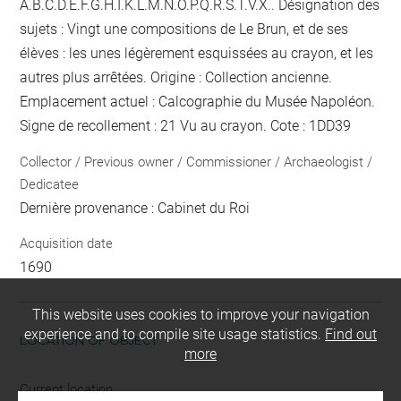
A.B.C.D.E.F.G.H.I.K.L.M.N.O.P.Q.R.S.T.V.X.. Désignation des
sujets : Vingt une compositions de Le Brun, et de ses
élèves : les unes légèrement esquissées au crayon, et les
autres plus arrêtées. Origine : Collection ancienne.
Emplacement actuel : Calcographie du Musée Napoléon.
Signe de recollement :
21 Vu
au crayon
. Cote : 1DD39
Collector / Previous owner / Commissioner / Archaeologist /
Dedicatee
Dernière provenance : Cabinet du Roi
Acquisition date
1690
This website uses cookies to improve your navigation
experience and to compile site usage statistics.
Find out
LOCATION OF OBJECT
more
Current location