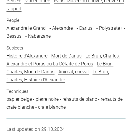
Perse+
-
Macédoine+
-
Paris, Musée du Louvre, oeuvre en
rapport
People
Alexandre le Grand+
-
Alexandre+
-
Darius+
-
Polystrate+
-
Bessus+
-
Nabarzane+
Subjects
Histoire d'Alexandre
-
Mort de Darius
-
Le Brun, Charles,
Alexandre et Porus ou La Défaite de Porus
-
Le Brun,
Charles, Mort de Darius
-
Animal, cheval
-
Le Brun,
Charles, Histoire d'Alexandre
Techniques
papier beige
-
pierre noire
-
rehauts de blanc
-
rehauts de
craie blanche
-
craie blanche
Last updated on 29.10.2024