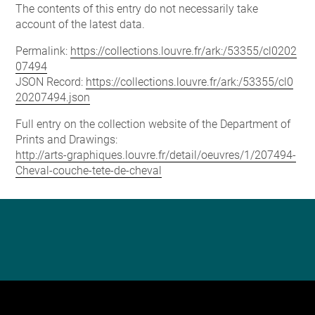
The contents of this entry do not necessarily take
account of the latest data.
Permalink:
https://collections.louvre.fr/ark:/53355/cl0202
07494
JSON Record:
https://collections.louvre.fr/ark:/53355/cl0
20207494.json
Full entry on the collection website of the Department of
Prints and Drawings:
http://arts-graphiques.louvre.fr/detail/oeuvres/1/207494-
Cheval-couche-tete-de-cheval