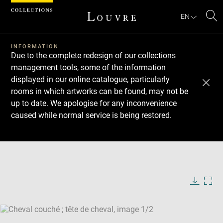
Cookies management panel
EN
Se
INFORMATION
Due to the complete redesign of our collections
management tools, some of the information
displayed in our online catalogue, particularly
rooms in which artworks can be found, may not be
up to date. We apologise for any inconvenience
caused while normal service is being restored.
Download
Next
Previous
Enlarge
image
Enlarge
in
image
new
in
Image
Downlo
Enla
caption:
window
new
image
ima
window
SKIP IMAGE CAROUSEL
in
new