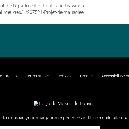
e of the Department of Prints and Drawings:
etail/oeuvres/1/207521-Projet-de-mausolee
ontact Us
Terms of use
Cookies
Credits
Accessibility : 
 to improve your navigation experience and to compile site usag