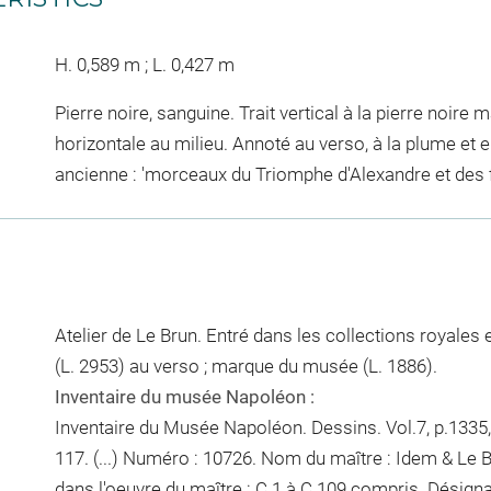
H. 0,589 m ; L. 0,427 m
Pierre noire, sanguine. Trait vertical à la pierre noire m
horizontale au milieu. Annoté au verso, à la plume et e
ancienne : 'morceaux du Triomphe d'Alexandre et des fi
Atelier de Le Brun. Entré dans les collections royales 
(L. 2953) au verso ; marque du musée (L. 1886).
Inventaire du musée Napoléon :
Inventaire du Musée Napoléon. Dessins. Vol.7, p.1335, 
117. (...) Numéro : 10726. Nom du maître : Idem & Le 
dans l'oeuvre du maître : C 1 à C 109 compris. Désigna