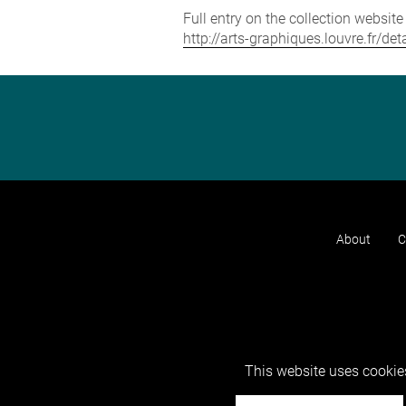
Full entry on the collection websit
http://arts-graphiques.louvre.fr/d
About
C
This website uses cookies