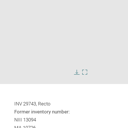
Enlarge
image
Download
Enlarge
in
image
image
new
in
window
new
window
INV 29743, Recto
Former inventory number:
NIII 13094
MA 10726