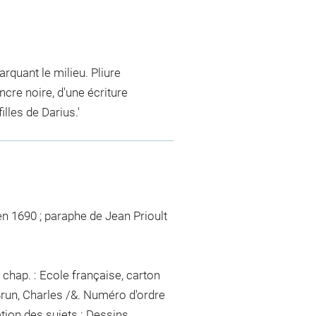
arquant le milieu. Pliure
ncre noire, d'une écriture
lles de Darius.'
en 1690 ; paraphe de Jean Prioult
chap. : Ecole française, carton
Brun, Charles /&. Numéro d'ordre
tion des sujets : Dessins