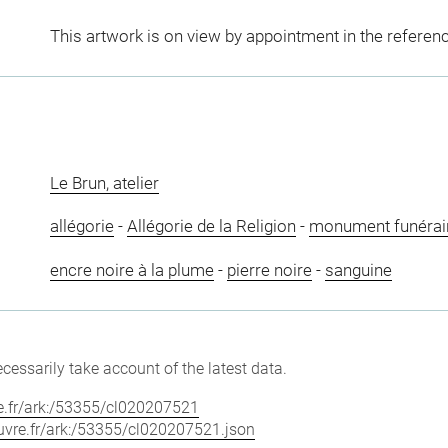
This artwork is on view by appointment in the referen
Le Brun, atelier
allégorie
-
Allégorie de la Religion
-
monument funérai
encre noire à la plume
-
pierre noire
-
sanguine
cessarily take account of the latest data.
vre.fr/ark:/53355/cl020207521
louvre.fr/ark:/53355/cl020207521.json