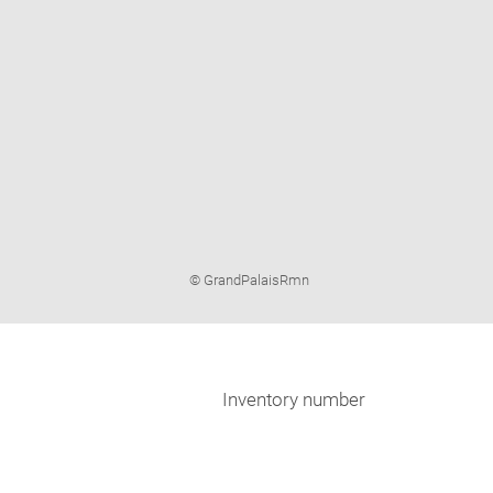
Image
© GrandPalaisRmn
caption:
Inventory number