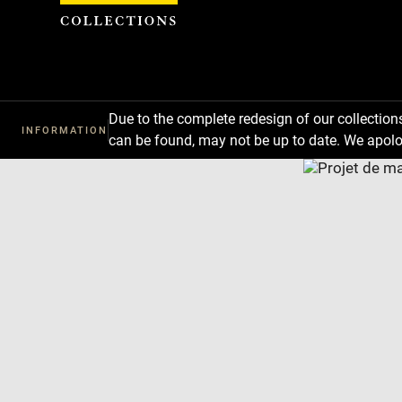
Cookies management panel
Due to the complete redesign of our collectio
INFORMATION
can be found, may not be up to date. We apolo
Download
Next
Previous