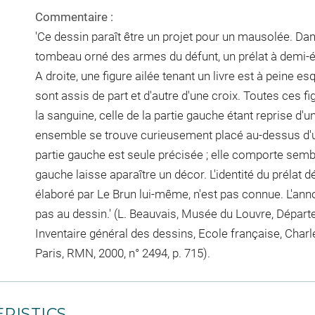
Commentaire :
'Ce dessin paraît être un projet pour un mausolée. Dans
tombeau orné des armes du défunt, un prélat à demi-ét
A droite, une figure ailée tenant un livre est à peine e
sont assis de part et d'autre d'une croix. Toutes ces 
la sanguine, celle de la partie gauche étant reprise d'u
ensemble se trouve curieusement placé au-dessus d'un
partie gauche est seule précisée ; elle comporte semble
gauche laisse aparaître un décor. L'identité du prélat dé
élaboré par Le Brun lui-même, n'est pas connue. L'ann
pas au dessin.' (L. Beauvais, Musée du Louvre, Dépar
Inventaire général des dessins, Ecole française, Charl
Paris, RMN, 2000, n° 2494, p. 715).
RISTICS