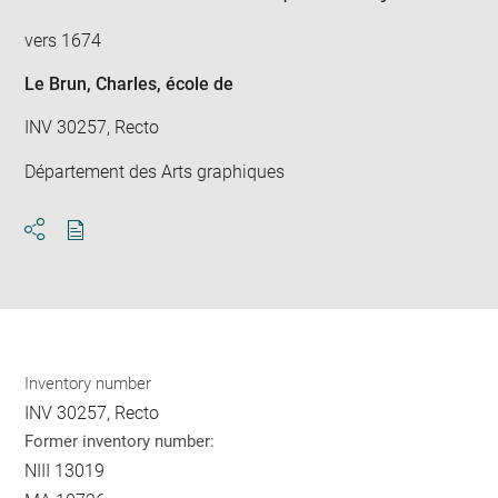
new
win
vers 1674
Le Brun, Charles
, école de
INV 30257, Recto
Département des Arts graphiques
Download
Share
pdf
Inventory number
INV 30257, Recto
Former inventory number:
NIII 13019