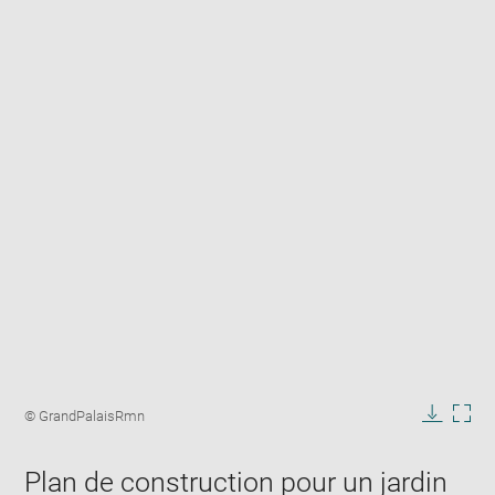
Enlarge
image
Image
© GrandPalaisRmn
in
caption:
Downlo
Enla
new
image
ima
window
Plan de construction pour un jardin
in