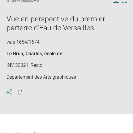
Image
© GrandPalaisRmn
in
caption:
Downlo
Enla
new
image
ima
window
Vue en perspective du premier
in
new
parterre d'Eau de Versailles
win
vers 1654/1674
Le Brun, Charles
, école de
INV 30321, Recto
Département des Arts graphiques
Download
Share
pdf