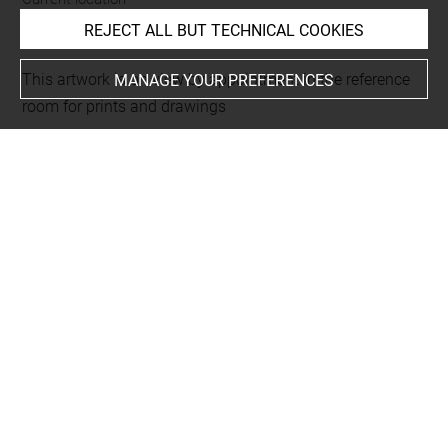
Grand format
REJECT ALL BUT TECHNICAL COOKIES
This artwork is on view by appointment in the reference
MANAGE YOUR PREFERENCES
room for prints and drawings
INDEX
Collections
Le Brun, atelier
Places
Versailles, château
-
Versailles, château, oeuvre en
rapport
-
Versailles, château, Parterre d'eau
-
Stockholm,
Nationalmuseum, oeuvre en rapport
-
Paris, Musée du
Louvre, oeuvre en rapport
-
Versailles, château, parc+
-
Versailles, château, parc, oeuvre en rapport