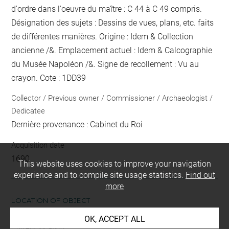
d'ordre dans l'oeuvre du maître : C 44 à C 49 compris.
Désignation des sujets : Dessins de vues, plans, etc. faits
de différentes manières. Origine : Idem & Collection
ancienne /&. Emplacement actuel : Idem & Calcographie
du Musée Napoléon /&. Signe de recollement :
Vu
au
crayon
. Cote : 1DD39
Collector / Previous owner / Commissioner / Archaeologist /
Dedicatee
Dernière provenance : Cabinet du Roi
Acquisition date
1690
This website uses cookies to improve your navigation
experience and to compile site usage statistics.
Find out
more
LOCATION OF OBJECT
OK, ACCEPT ALL
Current location