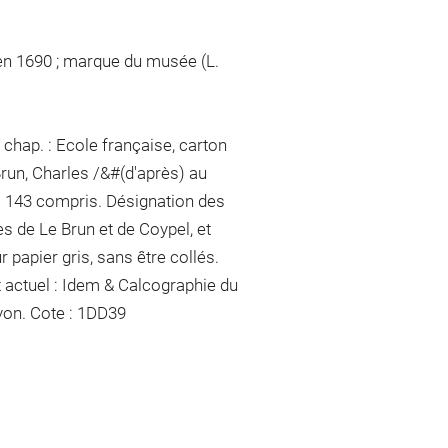
 en 1690 ; marque du musée (L.
chap. : Ecole française, carton
Brun, Charles /&#
(d'après)
au
 à 143 compris. Désignation des
es de Le Brun et de Coypel, et
r papier gris, sans être collés.
 actuel : Idem & Calcographie du
yon
. Cote : 1DD39