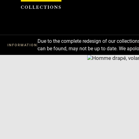
Cookies management panel
Due to the complete redesign of our collectio
INFORMATION
can be found, may not be up to date. We apolo
Download
Next
Previous