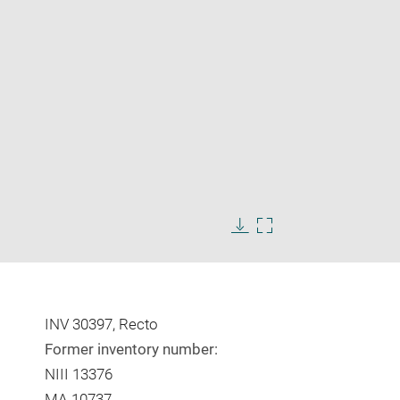
Enlarge
image
Download
Enlarge
in
image
image
new
in
window
new
window
INV 30397, Recto
Former inventory number:
NIII 13376
MA 10737