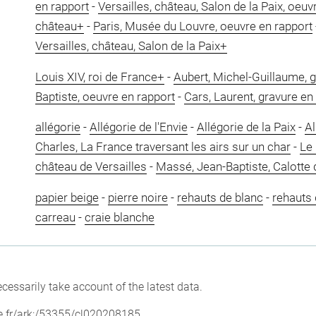
en rapport
-
Versailles, château, Salon de la Paix, oeuv
château+
-
Paris, Musée du Louvre, oeuvre en rapport
Versailles, château, Salon de la Paix+
Louis XIV, roi de France+
-
Aubert, Michel-Guillaume, g
Baptiste, oeuvre en rapport
-
Cars, Laurent, gravure en
allégorie
-
Allégorie de l'Envie
-
Allégorie de la Paix
-
Al
Charles, La France traversant les airs sur un char
-
Le 
château de Versailles
-
Massé, Jean-Baptiste, Calotte 
papier beige
-
pierre noire
-
rehauts de blanc
-
rehauts 
carreau
-
craie blanche
cessarily take account of the latest data.
vre.fr/ark:/53355/cl020208185