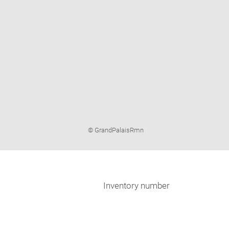
Image
© GrandPalaisRmn
caption:
Inventory number