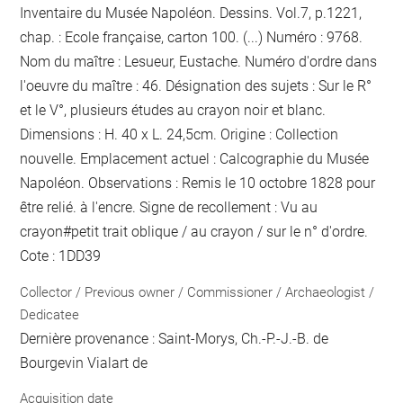
Inventaire du Musée Napoléon. Dessins. Vol.7, p.1221,
chap. : Ecole française, carton 100. (...) Numéro : 9768.
Nom du maître : Lesueur, Eustache. Numéro d'ordre dans
l'oeuvre du maître : 46. Désignation des sujets : Sur le R°
et le V°, plusieurs études au crayon noir et blanc.
Dimensions : H. 40 x L. 24,5cm. Origine : Collection
nouvelle. Emplacement actuel : Calcographie du Musée
Napoléon. Observations :
Remis le 10 octobre 1828 pour
être relié.
à l'encre
. Signe de recollement :
Vu
au
crayon
#
petit trait oblique / au crayon / sur le n° d'ordre
.
Cote : 1DD39
Collector / Previous owner / Commissioner / Archaeologist /
Dedicatee
Dernière provenance : Saint-Morys, Ch.-P.-J.-B. de
Bourgevin Vialart de
Acquisition date