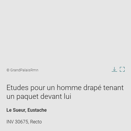
Enlarge
image
Image
© GrandPalaisRmn
in
caption:
Downlo
Enla
new
image
ima
window
Etudes pour un homme drapé tenant
in
new
un paquet devant lui
win
Le Sueur, Eustache
INV 30675, Recto