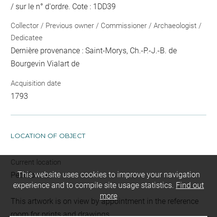
/ sur le n° d'ordre
. Cote : 1DD39
Collector / Previous owner / Commissioner / Archaeologist /
Dedicatee
Dernière provenance : Saint-Morys, Ch.-P.-J.-B. de
Bourgevin Vialart de
Acquisition date
1793
LOCATION OF OBJECT
Current location
This website uses cookies to improve your navigation
Petit format
experience and to compile site usage statistics.
Find out
more
This artwork is on view by appointment in the reference
room for prints and drawings