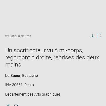
Enlarge
image
Image
© GrandPalaisRmn
in
caption:
Downlo
Enla
new
image
ima
window
Un sacrificateur vu à mi-corps,
in
new
regardant à droite, reprises des deux
win
mains
Le Sueur, Eustache
INV 30681, Recto
Département des Arts graphiques