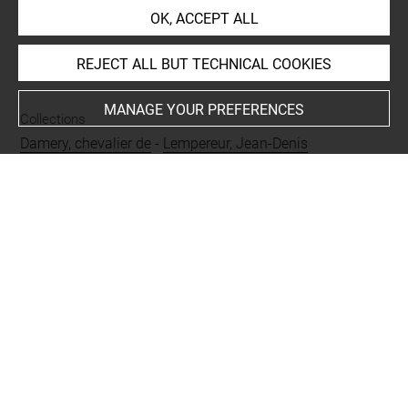
OK, ACCEPT ALL
REJECT ALL BUT TECHNICAL COOKIES
INDEX
MANAGE YOUR PREFERENCES
Collections
Damery, chevalier de
-
Lempereur, Jean-Denis
Places
Paris, Hôtel de Ville, oeuvre en rapport
-
Paris, Eglise
Saint-Gervais, oeuvre en rapport
-
Paris, Musée du Louvre,
oeuvre en rapport
Subjects
ICONOGRAPHIE RELIGIEUSE
-
Histoire de saint Gervais et
saint Protais
-
Le Sueur, Eustache, Saint Gervais et saint
Protais
Techniques