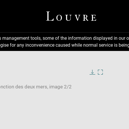
ns management tools, some of the information displayed in our o
gise for any inconvenience caused while normal service is being
Download
Enlarge
image
image
in
new
window