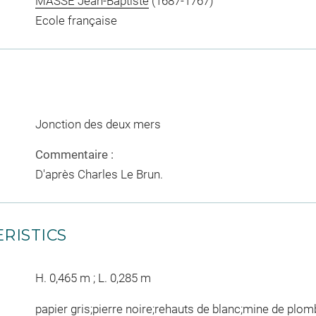
MASSE Jean-Baptiste
(1687-1767)
Ecole française
Jonction des deux mers
Commentaire :
D'après Charles Le Brun.
RISTICS
H. 0,465 m ; L. 0,285 m
papier gris;pierre noire;rehauts de blanc;mine de plo