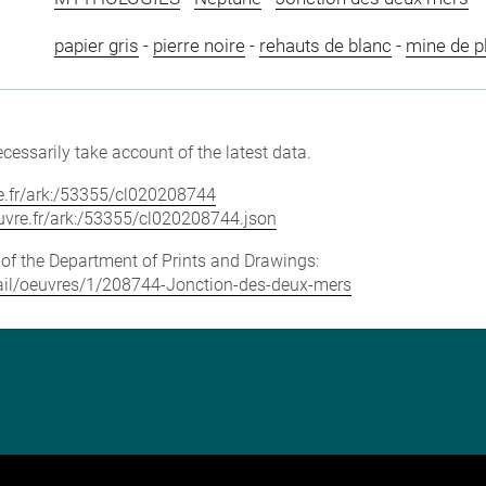
papier gris
-
pierre noire
-
rehauts de blanc
-
mine de 
cessarily take account of the latest data.
vre.fr/ark:/53355/cl020208744
louvre.fr/ark:/53355/cl020208744.json
e of the Department of Prints and Drawings:
etail/oeuvres/1/208744-Jonction-des-deux-mers