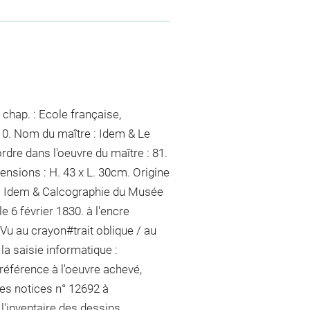
chap. : Ecole française,
710. Nom du maître : Idem & Le
dre dans l'oeuvre du maître : 81.
nsions : H. 43 x L. 30cm. Origine
 : Idem & Calcographie du Musée
 6 février 1830.
à l'encre
Vu
au crayon
#
trait oblique / au
 la saisie informatique :
a référence à l'oeuvre achevé,
les notices n° 12692 à
l'inventaire des dessins