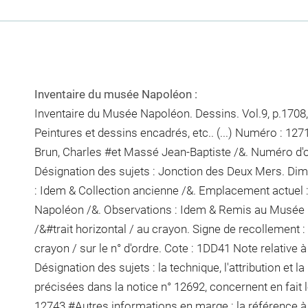
Inventaire du musée Napoléon :
Inventaire du Musée Napoléon. Dessins. Vol.9, p.1708, 
Peintures et dessins encadrés, etc.. (...) Numéro : 12
Brun, Charles #et Massé Jean-Baptiste /&. Numéro d'or
Désignation des sujets : Jonction des Deux Mers. Dime
: Idem & Collection ancienne /&. Emplacement actuel
Napoléon /&. Observations : Idem &
Remis au Musée le
/&#
trait horizontal / au crayon
. Signe de recollement :
crayon / sur le n° d'ordre
. Cote : 1DD41 Note relative à
Désignation des sujets : la technique, l'attribution et l
précisées dans la notice n° 12692, concernent en fait 
12743.#Autres informations en marge : la référence à 