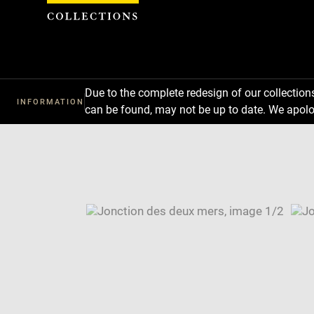
Cookies management panel
Due to the complete redesign of our collectio
INFORMATION
can be found, may not be up to date. We apolo
Download
Next
Previous
Enlarge
image
Enlarge
in
image
Image
new
in
caption:
window
new
SKIP IMAGE CAROUSEL
window