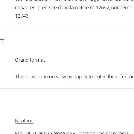
encadrés, précisée dans la notice n° 12692, concerne e
12743..
CT
Grand format
This artwork is on view by appointment in the referen
Neptune
MYTHOLOGIES
-
Neptune
-
Jonction des deux mers