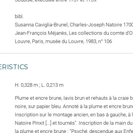
bibl.
Susanna Caviglia-Brunel, Charles-Joseph Natoire 1700-1
Jean-François Méjanès, Les collections du comte d'O
Louvre, Paris, musée du Louvre, 1983, n° 106
RISTICS
H. 0,328 m ; L. 0,213 m
Plume et encre brune, lavis brun et rehauts à la craie b
noire, sur papier bleu. Annoté à la plume et encre brune,
Inscription sur le montage ancien, en bas à gauche, à l
Natoire Pinxit [...] et tournés". Inscription de la main 
la plume et encre brune : "Psyché, descendue aux Enfer