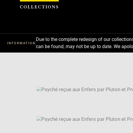
Cookies management panel
Due to the complete redesign of our collectio
INFORMATION
can be found, may not be up to date. We apolo
Download
Next
Previous
Enlarge
image
Enlarge
in
image
Image
new
in
caption:
window
new
SKIP IMAGE CAROUSEL
window