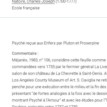
Natoire, Charles-Joseph
(1700-1777)
Ecole française
Psyché reçue aux Enfers par Pluton et Proserpine
Commentaire :
Méjanès, 1983, n° 106, considère cette feuille comme 
commandées vers 1735 par le fermier général La Live 
salon de son château de La Chevrette à Saint-Denis. A
Los Angeles County Museum of Art. S. Caviglia ne reti
penche pour une exécution entre le milieu et la fin de
présentant "de fortes analogies à la fois avec le dess
montrant Psyché à l'Amour" et avec les études pour l'"
Soubise, exécutée entre 1737 et 1739.