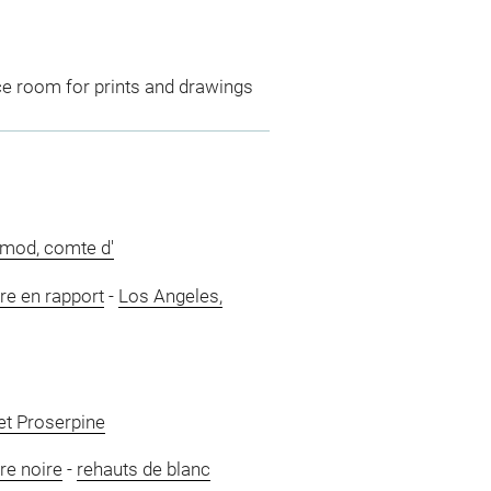
ce room for prints and drawings
imod, comte d'
re en rapport
-
Los Angeles,
et Proserpine
re noire
-
rehauts de blanc