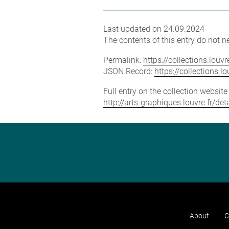
Last updated on 24.09.2024
The contents of this entry do not ne
Permalink:
https://collections.lou
JSON Record:
https://collections.
Full entry on the collection websit
http://arts-graphiques.louvre.fr/d
About
C