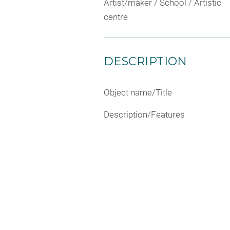
Artist/maker / School / Artistic
centre
DESCRIPTION
Object name/Title
Description/Features