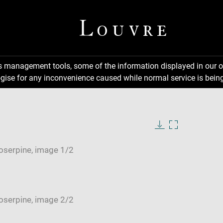
ns management tools, some of the information displayed in our o
gise for any inconvenience caused while normal service is being
Download
Enlarge
image
image
in
new
window