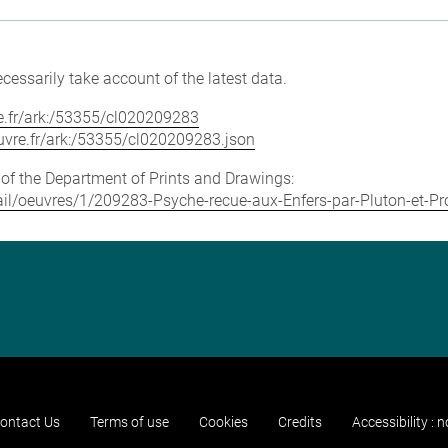
cessarily take account of the latest data.
vre.fr/ark:/53355/cl020209283
louvre.fr/ark:/53355/cl020209283.json
e of the Department of Prints and Drawings:
etail/oeuvres/1/209283-Psyche-recue-aux-Enfers-par-Pluton-et-Pr
ontact Us
Terms of use
Cookies
Credits
Accessibility : 