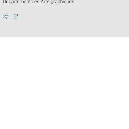
Département des Arts graphiques
Download
Share
pdf