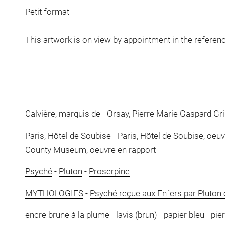
Petit format
This artwork is on view by appointment in the referen
Calvière, marquis de
-
Orsay, Pierre Marie Gaspard Gr
Paris, Hôtel de Soubise
-
Paris, Hôtel de Soubise, oeuv
County Museum, oeuvre en rapport
Psyché
-
Pluton
-
Proserpine
MYTHOLOGIES
-
Psyché reçue aux Enfers par Pluton 
encre brune à la plume
-
lavis (brun)
-
papier bleu
-
pier