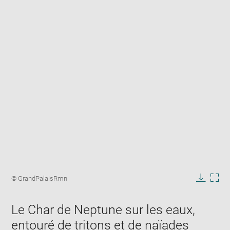
Enlarge
image
Image
© GrandPalaisRmn
in
caption:
Downlo
Enla
new
image
ima
window
Le Char de Neptune sur les eaux,
in
new
entouré de tritons et de naïades
win