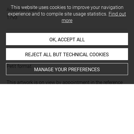
This website uses cookies to improve your navigation
Acquisition date
experience and to compile site usage statistics.
Find out
1793
more
OK, ACCEPT ALL
LOCATION OF OBJECT
REJECT ALL BUT TECHNICAL COOKIES
Current location
Petit format
MANAGE YOUR PREFERENCES
This artwork is on view by appointment in the reference
room for prints and drawings
INDEX
Collections