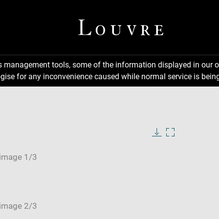
ns management tools, some of the information displayed in our o
gise for any inconvenience caused while normal service is being
Download
Enlarge
image
image
in
new
window