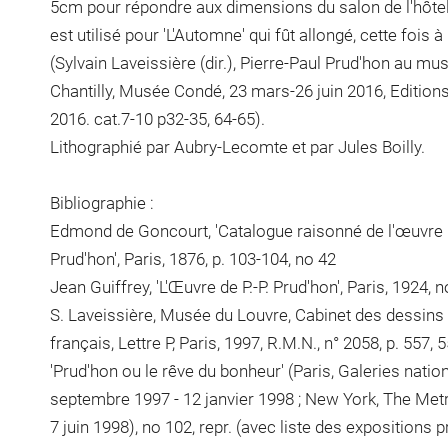
5cm pour répondre aux dimensions du salon de l'hôt
est utilisé pour 'L'Automne' qui fût allongé, cette fois à
(Sylvain Laveissière (dir.), Pierre-Paul Prud'hon au mus
Chantilly, Musée Condé, 23 mars-26 juin 2016, Editions
2016. cat.7-10 p32-35, 64-65).
Lithographié par Aubry-Lecomte et par Jules Boilly.
Bibliographie :
Edmond de Goncourt, 'Catalogue raisonné de l'œuvre pe
Prud'hon', Paris, 1876, p. 103-104, no 42
Jean Guiffrey, 'L'Œuvre de P.-P. Prud'hon', Paris, 1924, 
S. Laveissière, Musée du Louvre, Cabinet des dessins 
français, Lettre P, Paris, 1997, R.M.N., n° 2058, p. 557, 
'Prud'hon ou le rêve du bonheur' (Paris, Galeries natio
septembre 1997 - 12 janvier 1998 ; New York, The Met
7 juin 1998), no 102, repr. (avec liste des expositions 