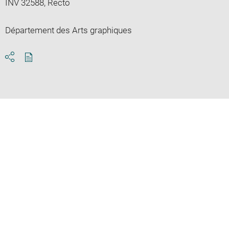
INV 32588, Recto
Département des Arts graphiques
Download
Share
pdf