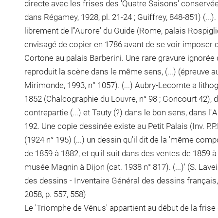
directe avec les frises des 'Quatre Saisons' conservées 
dans Régamey, 1928, pl. 21-24 ; Guiffrey, 848-851) (...)
librement de l''Aurore' du Guide (Rome, palais Rospigli
envisagé de copier en 1786 avant de se voir imposer
Cortone au palais Barberini. Une rare gravure ignoré
reproduit la scène dans le même sens, (...) (épreuve a
Mirimonde, 1993, n° 1057). (...) Aubry-Lecomte a litho
1852 (Chalcographie du Louvre, n° 98 ; Goncourt 42), 
contrepartie (...) et Tauty (?) dans le bon sens, dans l''
192. Une copie dessinée existe au Petit Palais (Inv. P.P
(1924 n° 195) (...) un dessin qu'il dit de la 'même compo
de 1859 à 1882, et qu'il suit dans des ventes de 1859 à 
musée Magnin à Dijon (cat. 1938 n° 817). (...)' (S. Lav
des dessins - Inventaire Général des dessins français, L
2058, p. 557, 558)
Le 'Triomphe de Vénus' appartient au début de la frise 