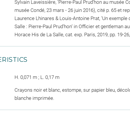
Sylvain Laveissière, 'Pierre-Paul Prud'hon au musée Con
musée Condé, 23 mars - 26 juin 2016), cité p. 65 et repr
Laurence Lhinares & Louis-Antoine Prat, 'Un exemple
Salle : Pierre-Paul Prud'hon' in Officier et gentleman au
Horace His de La Salle, cat. exp. Paris, 2019, pp. 19-26, p
RISTICS
H. 0,071 m ; L. 0,17 m
Crayons noir et blanc, estompe, sur papier bleu, décolo
blanche imprimée.