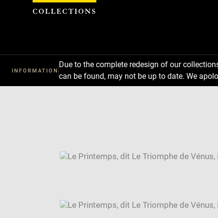
Cookies management panel
Due to the complete redesign of our collectio
INFORMATION
can be found, may not be up to date. We apolo
Download
Next
Previous
Enlarge
image
Enlarge
in
image
Enlarge
new
in
image
Image
window
new
in
caption:
window
new
SKIP IMAGE CAROUSEL
window