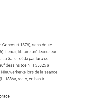
on Goncourt 1876), sans doute
). Lenoir, libraire prédécesseur
 La Salle ; cédé par lui à ce
euf dessins (de NIII 35325 à
e Nieuwerkerke lors de la séance
L. 1886a, recto, en bas à
Horace