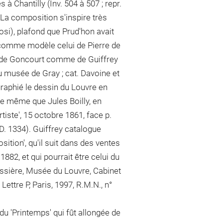
à Chantilly (Inv. 504 à 507 ; repr.
. La composition s'inspire très
osi), plafond que Prud'hon avait
 comme modèle celui de Pierre de
e de Goncourt comme de Guiffrey
u musée de Gray ; cat. Davoine et
graphié le dessin du Louvre en
de même que Jules Boilly, en
Artiste', 15 octobre 1861, face p.
.D. 1334). Guiffrey catalogue
sition', qu'il suit dans des ventes
1882, et qui pourrait être celui du
eissière, Musée du Louvre, Cabinet
ettre P, Paris, 1997, R.M.N., n°
du 'Printemps' qui fût allongée de