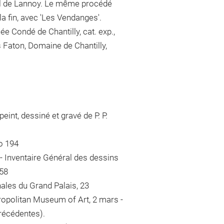
el de Lannoy. Le même procédé
 la fin, avec 'Les Vendanges'.
ée Condé de Chantilly, cat. exp.,
 Faton, Domaine de Chantilly,
int, dessiné et gravé de P. P.
no 194
- Inventaire Général des dessins
558
nales du Grand Palais, 23
ropolitan Museum of Art, 2 mars -
précédentes).