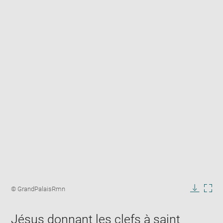
Enlarge
image
Image
© GrandPalaisRmn
in
caption:
Downlo
Enla
new
image
ima
window
Jésus donnant les clefs à saint
in