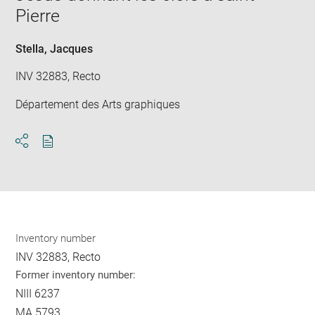
new
Pierre
win
Stella, Jacques
INV 32883, Recto
Département des Arts graphiques
Download
Share
pdf
Inventory number
INV 32883, Recto
Former inventory number:
NIII 6237
MA 5793