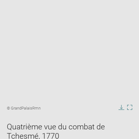
Enlarge
image
Image
© GrandPalaisRmn
in
caption:
Downlo
Enla
new
image
ima
window
Quatrième vue du combat de
in
new
Tchesmé, 1770
win