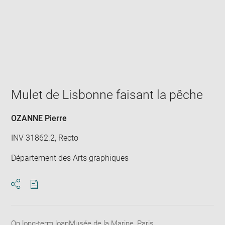
Enlarge
image
in
new
window
Mulet de Lisbonne faisant la pêche
OZANNE Pierre
INV 31862.2, Recto
Département des Arts graphiques
Download
Share
pdf
On long-term loanMusée de la Marine, Paris