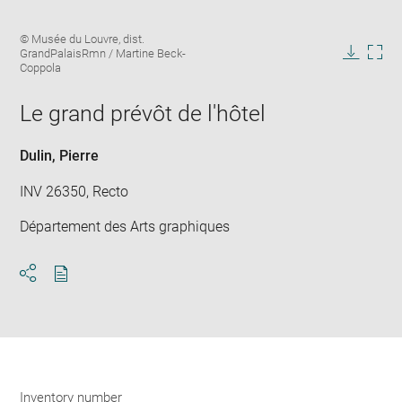
Enlarge
Image
© Musée du Louvre, dist.
image
caption:
GrandPalaisRmn / Martine Beck-
in
Downlo
Enla
Coppola
new
image
ima
window
in
Le grand prévôt de l'hôtel
new
win
Dulin, Pierre
INV 26350, Recto
Département des Arts graphiques
Download
Share
pdf
Inventory number