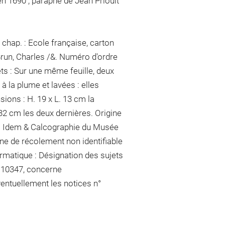
en 1690 ; paraphe de Jean Prioult
chap. : Ecole française, carton
Brun, Charles /&. Numéro d'ordre
ets : Sur une même feuille, deux
à la plume et lavées : elles
sions : H. 19 x L. 13 cm
la
. 32 cm
les deux dernières
. Origine
 : Idem & Calcographie du Musée
ne de récolement non identifiable
formatique : Désignation des sujets
n° 10347, concerne
entuellement les notices n°