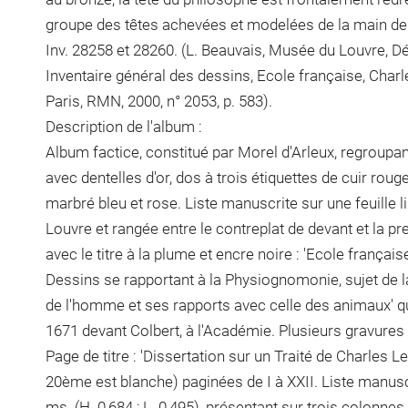
groupe des têtes achevées et modelées de la main de
Inv. 28258 et 28260. (L. Beauvais, Musée du Louvre, D
Inventaire général des dessins, Ecole française, Charl
Paris, RMN, 2000, n° 2053, p. 583).
Description de l'album :
Album factice, constitué par Morel d'Arleux, regroupan
avec dentelles d'or, dos à trois étiquettes de cuir rouge
marbré bleu et rose. Liste manuscrite sur une feuille 
Louvre et rangée entre le contreplat de devant et la p
avec le titre à la plume et encre noire : 'Ecole frança
Dessins se rapportant à la Physiognomonie, sujet de 
de l'homme et ses rapports avec celle des animaux' q
1671 devant Colbert, à l'Académie. Plusieurs gravures 
Page de titre : 'Dissertation sur un Traité de Charles L
20ème est blanche) paginées de I à XXII. Liste manuscri
ms. (H. 0,684 ; L. 0,495), présentant sur trois colonn