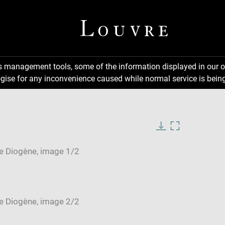
ns management tools, some of the information displayed in our o
gise for any inconvenience caused while normal service is being
Download
Enlarge
image
image
in
new
window