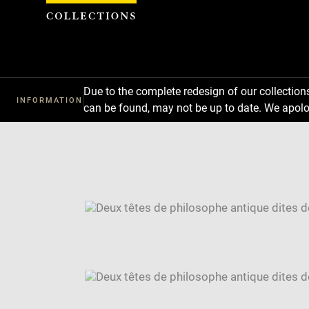
Cookies management panel
Due to the complete redesign of our collectio
INFORMATION
can be found, may not be up to date. We apolo
Download
Next
Previous
Enlarge
image
Enlarge
in
image
Image
new
in
caption:
window
new
SKIP IMAGE CAROUSEL
window