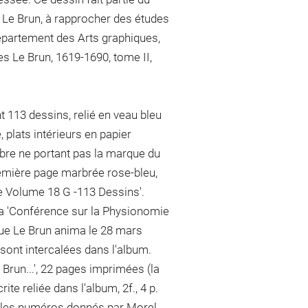
 Le Brun, à rapprocher des études
épartement des Arts graphiques,
es Le Brun, 1619-1690, tome II,
t 113 dessins, relié en veau bleu
, plats intérieurs en papier
libre ne portant pas la marque du
remière page marbrée rose-bleu,
ise Volume 18 G -113 Dessins'.
la 'Conférence sur la Physionomie
ue Le Brun anima le 28 mars
sont intercalées dans l'album.
e Brun...', 22 pages imprimées (la
te reliée dans l'album, 2f., 4 p.
es les numéros donnés par Morel