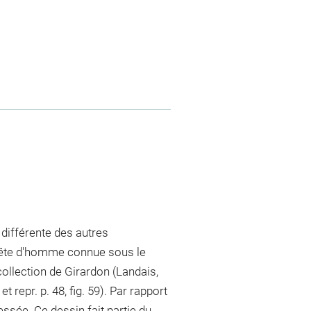
 différente des autres
 tête d'homme connue sous le
ollection de Girardon (Landais,
t repr. p. 48, fig. 59). Par rapport
essée. Ce dessin fait partie du