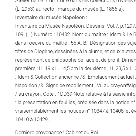
Atelier de Le Brun. Entré dans les collections royales 
(L. 2953) au recto ; marque du musée (L. 1886 a).
Inventaire du musée Napoléon :
Inventaire du Musée Napoléon. Dessins. Vol.7, p.1297, 
109. (...) Numéro : 10402. Nom du maître : Idem & Le 
dans l'oeuvre du maître : 55 A. B.. Désignation des suj
têtes de Diogène, dessinées à la plume, et deux autres 
représentent ce philosophe de face et de profil. Dimen
première
; H. 19 x L. 14,5 cm
la deuxième
; H. 23,5 x L
: Idem & Collection ancienne /&. Emplacement actuel
Napoléon /&. Signe de recollement :
Vu
au crayon
#
sig
/ au crayon
. Cote : 1DD39 Note relative à la saisie in
: la présentation en feuilles, précisée dans la notice 
vraisemblablement les notices n° 10347 à 10408, et év
10410 à 10429..
Dernière provenance : Cabinet du Roi