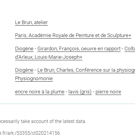
Le Brun, atelier
Paris, Académie Royale de Peinture et de Sculpture+
Diogène
-
Girardon, François, oeuvre en rapport
-
Colb
d'Arleux, Louis-Marie-Joseph+
Diogène
-
Le Brun, Charles, Conférence sur la physi
Physiognomonie
encre noire à la plume
-
lavis (gris)
-
pierre noire
cessarily take account of the latest data.
vre.fr/ark:/53355/cl020214156