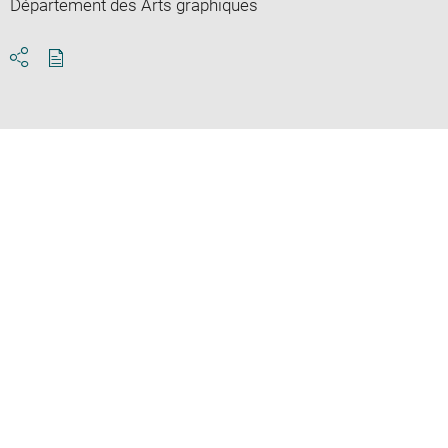
Département des Arts graphiques
Download
Share
pdf