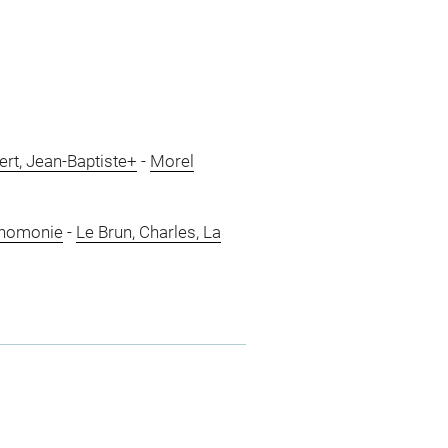
ert, Jean-Baptiste+
-
Morel
ognomonie
-
Le Brun, Charles, La