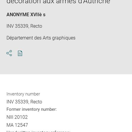
décoration aux armes d'Autriche
win
ANONYME XVIIè s
INV 35339, Recto
Département des Arts graphiques
Download
Share
pdf
Inventory number
INV 35339, Recto
Former inventory number:
NIII 20102
MA 12547