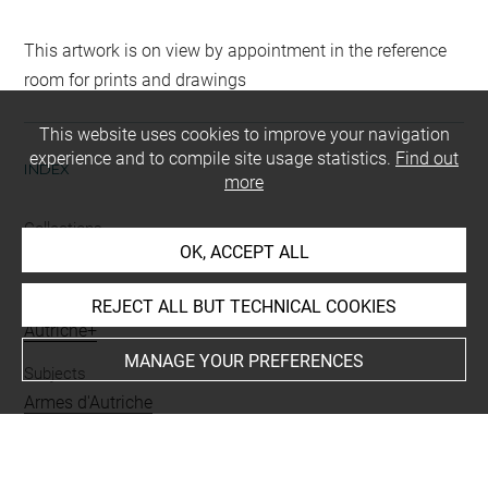
This artwork is on view by appointment in the reference
room for prints and drawings
This website uses cookies to improve your navigation
experience and to compile site usage statistics.
Find out
INDEX
more
Collections
OK, ACCEPT ALL
Krahe, Lambert
Places
REJECT ALL BUT TECHNICAL COOKIES
Autriche+
MANAGE YOUR PREFERENCES
Subjects
Armes d'Autriche
Techniques
encre brune à la plume