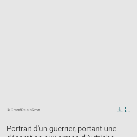
Enlarge
image
Image
© GrandPalaisRmn
in
caption:
Downlo
Enla
new
image
ima
window
Portrait d'un guerrier, portant une
in
new