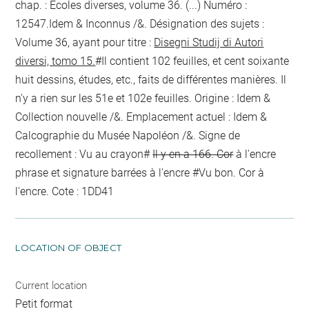
chap. : Ecoles diverses, volume 36. (...) Numéro :
12547.Idem & Inconnus /&. Désignation des sujets :
Volume 36, ayant pour titre :
Disegni Studij di Autori
diversi, tomo 15.
#Il contient 102 feuilles, et cent soixante
huit dessins, études, etc., faits de différentes manières. Il
n'y a rien sur les 51e et 102e feuilles. Origine : Idem &
Collection nouvelle /&. Emplacement actuel : Idem &
Calcographie du Musée Napoléon /&. Signe de
recollement :
Vu
au crayon
#
Il y en a 166. Cor
à l'encre
phrase et signature barrées à l'encre
#
Vu bon. Cor
à
l'encre
. Cote : 1DD41
LOCATION OF OBJECT
Current location
Petit format