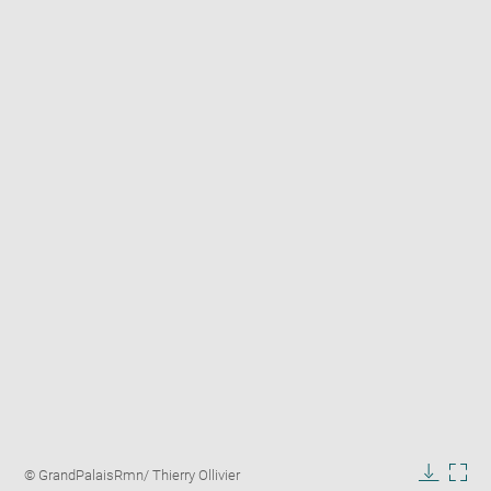
Enlarge
image
Image
© GrandPalaisRmn/ Thierry Ollivier
in
caption: