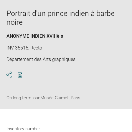
Downlo
Enla
new
image
ima
window
Portrait d'un prince indien à barbe
in
new
noire
win
ANONYME INDIEN XVIIIè s
INV 35515, Recto
Département des Arts graphiques
Download
Share
pdf
On long-term loanMusée Guimet, Paris
Inventory number