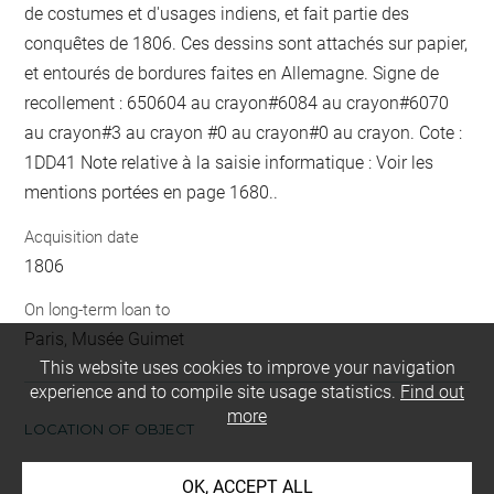
de costumes et d'usages indiens, et fait partie des
conquêtes de 1806. Ces dessins sont attachés sur papier,
et entourés de bordures faites en Allemagne. Signe de
recollement :
650604
au crayon
#
6084
au crayon
#
6070
au crayon
#
3
au crayon
#
0
au crayon
#
0
au crayon
. Cote :
1DD41 Note relative à la saisie informatique : Voir les
mentions portées en page 1680..
Acquisition date
1806
On long-term loan to
Paris, Musée Guimet
This website uses cookies to improve your navigation
experience and to compile site usage statistics.
Find out
more
LOCATION OF OBJECT
OK, ACCEPT ALL
Current location