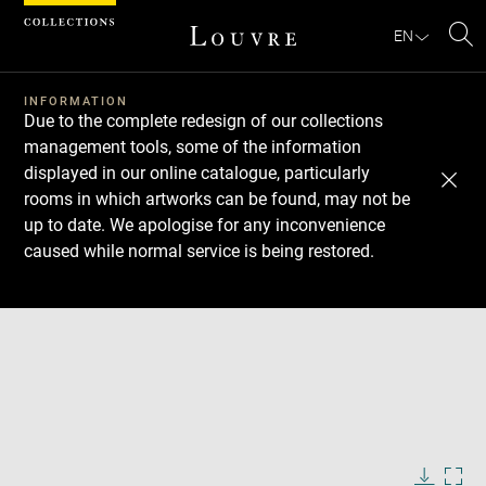
Cookies management panel
EN
Se
INFORMATION
Due to the complete redesign of our collections
management tools, some of the information
displayed in our online catalogue, particularly
rooms in which artworks can be found, may not be
up to date. We apologise for any inconvenience
caused while normal service is being restored.
Download
Next
Previous
Enlarge
image
in
new
Enlarge
window
image
in
Image