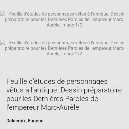
Downlo
Enla
caption:
new
image
ima
window
SKIP IMAGE CAROUSEL
in
new
win
Feuille d'études de personnages
vêtus à l'antique. Dessin préparatoire
pour les Dernières Paroles de
l'empereur Marc-Aurèle
Delacroix, Eugène