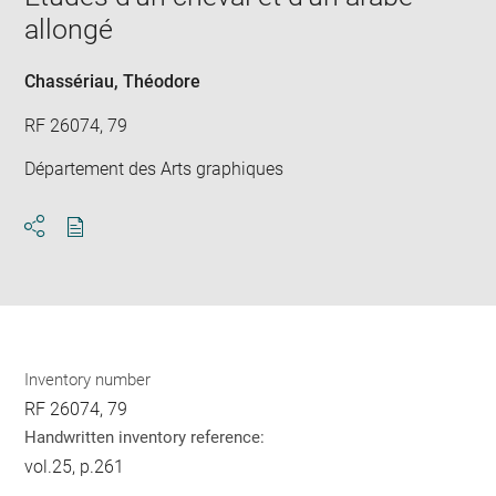
new
allongé
win
Chassériau, Théodore
RF 26074, 79
Département des Arts graphiques
Download
Share
pdf
Inventory number
RF 26074, 79
Handwritten inventory reference:
vol.25, p.261