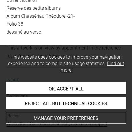
Current location
Réserve des petits albums
Album Chassériau Théodore -21-
Folio 38
dessiné au verso
This artwork is on view by appointment in the reference
room for prints and drawings
This website uses cookies to improve your navigation
experience and to compile site usage statistics.
Find out
more
INDEX
OK, ACCEPT ALL
Collections
REJECT ALL BUT TECHNICAL COOKIES
Chassériau, Arthur
Places
MANAGE YOUR PREFERENCES
Winterthur, Collection Reinhart, oeuvre en rapport