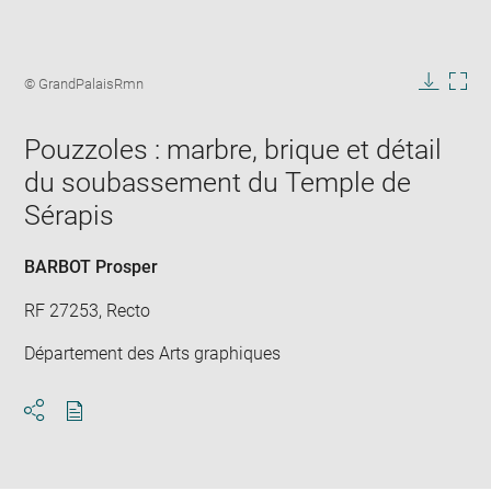
Enlarge
image
Image
© GrandPalaisRmn
in
caption:
Downlo
Enla
new
image
ima
window
Pouzzoles : marbre, brique et détail
in
new
du soubassement du Temple de
win
Sérapis
BARBOT Prosper
RF 27253, Recto
Département des Arts graphiques
Download
Share
pdf