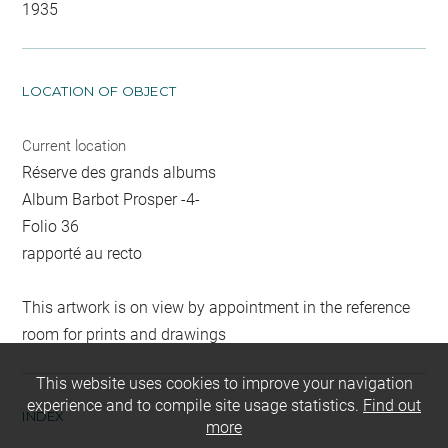
1935
LOCATION OF OBJECT
Current location
Réserve des grands albums
Album Barbot Prosper -4-
Folio 36
rapporté au recto
This artwork is on view by appointment in the reference
room for prints and drawings
This website uses cookies to improve your navigation
experience and to compile site usage statistics.
Find out
INDEX
more