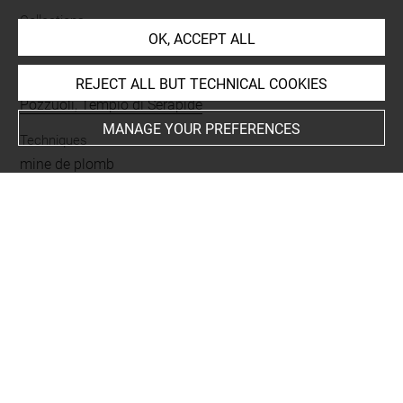
Collections
OK, ACCEPT ALL
Le Châtelier, Georges
Places
REJECT ALL BUT TECHNICAL COOKIES
Pozzuoli, Tempio di Serapide
MANAGE YOUR PREFERENCES
Techniques
mine de plomb
Last updated on 03.10.2023
The contents of this entry do not necessarily take
account of the latest data.
Permalink:
https://collections.louvre.fr/ark:/53355/cl0202
25943
JSON Record:
https://collections.louvre.fr/ark:/53355/cl0
20225943.json
Full entry on the collection website of the Department of