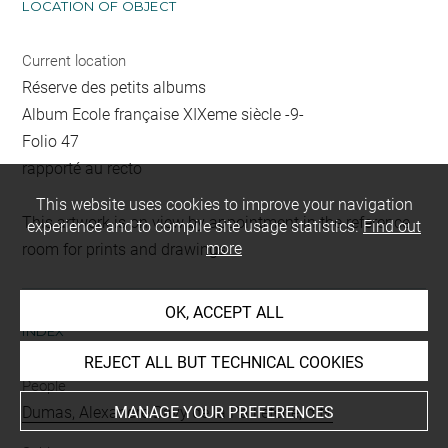
LOCATION OF OBJECT
Current location
Réserve des petits albums
Album Ecole française XIXeme siècle -9-
Folio 47
rapporté au recto
This website uses cookies to improve your navigation
This artwork is on view by appointment in the reference
experience and to compile site usage statistics.
Find out
more
room for prints and drawings
OK, ACCEPT ALL
INDEX
REJECT ALL BUT TECHNICAL COOKIES
People
MANAGE YOUR PREFERENCES
Dumas, Alexandre Davy de la Pailleterie, dit+