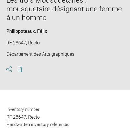
Les trois Mousquetaires :
new
mousquetaire désignant une femme
win
à un homme
Philippoteaux, Félix
RF 28647, Recto
Département des Arts graphiques
Download
Share
pdf
Inventory number
RF 28647, Recto
Handwritten inventory reference: