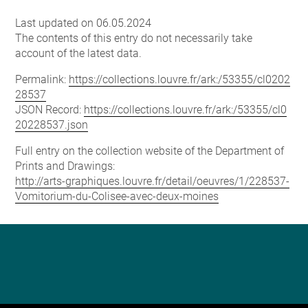
Last updated on 06.05.2024
The contents of this entry do not necessarily take
account of the latest data.
Permalink:
https://collections.louvre.fr/ark:/53355/cl0202
28537
JSON Record:
https://collections.louvre.fr/ark:/53355/cl0
20228537.json
Full entry on the collection website of the Department of
Prints and Drawings:
http://arts-graphiques.louvre.fr/detail/oeuvres/1/228537-
Vomitorium-du-Colisee-avec-deux-moines