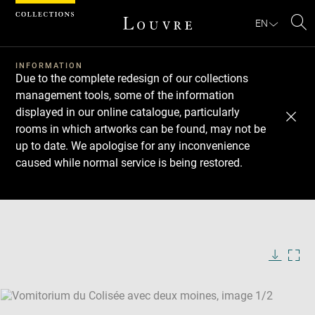
Cookies management panel
EN
Se
INFORMATION
Due to the complete redesign of our collections
management tools, some of the information
displayed in our online catalogue, particularly
rooms in which artworks can be found, may not be
up to date. We apologise for any inconvenience
caused while normal service is being restored.
Download
Next
Previous
Enlarge
image
Enlarge
in
image
new
in
Image
Downlo
Enla
caption:
window
new
image
ima
window
SKIP IMAGE CAROUSEL
in
new