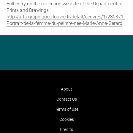
Full entry on the collection website of the Department of
Prints and Drawings:
http://arts-graphiques.louvre.fr/detail/oeuvres/1/230371-
Portrait-de-la-femme-du-peintre-nee-Marie-Anne-Gerard
About
Contact Us
Terms of use
Cookies
Credits