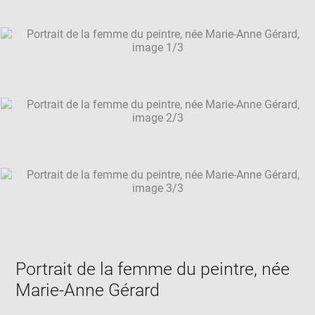
Downlo
Enla
caption:
new
image
ima
window
SKIP IMAGE CAROUSEL
in
new
win
Portrait de la femme du peintre, née
Marie-Anne Gérard