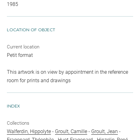
1985
LOCATION OF OBJECT
Current location
Petit format
This artwork is on view by appointment in the reference
room for prints and drawings
INDEX
Collections
Walferdin, Hippolyte
-
Groult, Camille
-
Groult, Jean
-
Fragonard, Théophile
-
Huot-Fragonard
-
Hinzelin, René