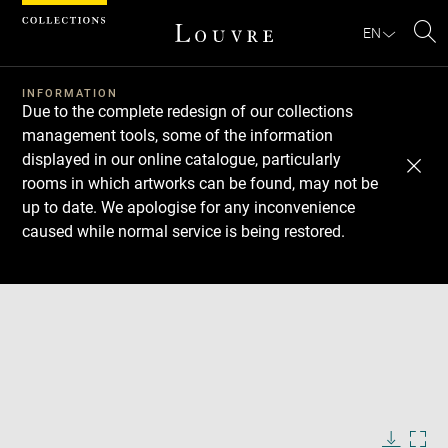
Cookies management panel
EN
Se
INFORMATION
Due to the complete redesign of our collections
management tools, some of the information
displayed in our online catalogue, particularly
rooms in which artworks can be found, may not be
up to date. We apologise for any inconvenience
caused while normal service is being restored.
Download
Next
Previous
Enlarge
image
in
Enlarge
new
image
window
in
Enlarge
new
image
window
in
Image