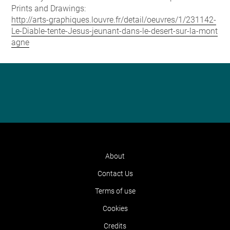
Prints and Drawings:
http://arts-graphiques.louvre.fr/detail/oeuvres/1/231142-
Le-Diable-tente-Jesus-jeunant-dans-le-desert-sur-la-mont
agne
About
Contact Us
Terms of use
Cookies
Credits