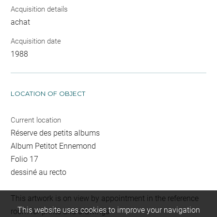
Acquisition details
achat
Acquisition date
1988
LOCATION OF OBJECT
Current location
Réserve des petits albums
Album Petitot Ennemond
Folio 17
dessiné au recto
This artwork is on view by appointment in the reference
This website uses cookies to improve your navigation
room for prints and drawings