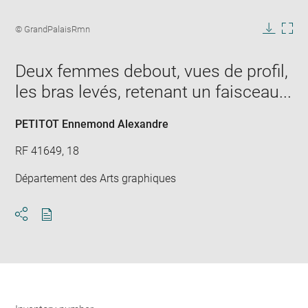
Enlarge
image
Image
© GrandPalaisRmn
in
caption:
Downlo
Enla
new
image
ima
window
Deux femmes debout, vues de profil,
in
new
les bras levés, retenant un faisceau...
win
PETITOT Ennemond Alexandre
RF 41649, 18
Département des Arts graphiques
Download
Share
pdf