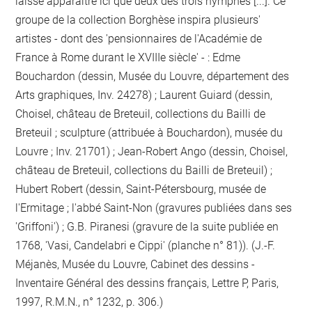
laissé apparaître ici que deux des trois nymphes [...]. Ce
groupe de la collection Borghèse inspira plusieurs'
artistes - dont des 'pensionnaires de l'Académie de
France à Rome durant le XVIIIe siècle' - : Edme
Bouchardon (dessin, Musée du Louvre, département des
Arts graphiques, Inv. 24278) ; Laurent Guiard (dessin,
Choisel, château de Breteuil, collections du Bailli de
Breteuil ; sculpture (attribuée à Bouchardon), musée du
Louvre ; Inv. 21701) ; Jean-Robert Ango (dessin, Choisel,
château de Breteuil, collections du Bailli de Breteuil) ;
Hubert Robert (dessin, Saint-Pétersbourg, musée de
l'Ermitage ; l'abbé Saint-Non (gravures publiées dans ses
'Griffoni') ; G.B. Piranesi (gravure de la suite publiée en
1768, 'Vasi, Candelabri e Cippi' (planche n° 81)). (J.-F.
Méjanès, Musée du Louvre, Cabinet des dessins -
Inventaire Général des dessins français, Lettre P, Paris,
1997, R.M.N., n° 1232, p. 306.)