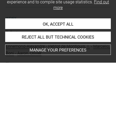
experience and to compile site usage statistics.
Find out
more
INDEX
OK, ACCEPT ALL
Collections
REJECT ALL BUT TECHNICAL COOKIES
Petitot, Ennemond-Alexandre
-
Petitot de Montlouis,
Ennemond-Alexandre
-
Petitot de Montlouis, T.
-
Marcello,
MANAGE YOUR PREFERENCES
Boni
-
Aaron, Olivier
Places
Saint-Pétersbourg, oeuvre en rapport
-
Saint-Pétersbourg,
Musée de l'Ermitage, oeuvre en rapport
-
Naples+
-
Rome,
Villa Borghese, oeuvre en rapport
-
Rome, Palazzo
Borghese, oeuvre en rapport
-
Léningrad, Musée de
l'Ermitage, oeuvre en rapport
-
Casalmaggiore+
-
Choisel,
Château de Breteuil, oeuvre en rapport
-
Paris, Musée du
Louvre, oeuvre en rapport