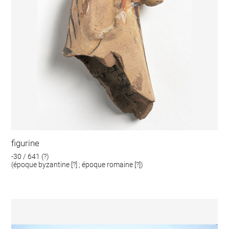
figurine
-30 / 641 (?)
(époque byzantine [?] ; époque romaine [?])