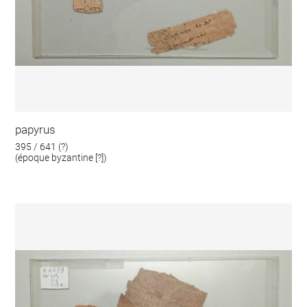
papyrus
395 / 641 (?)
(époque byzantine [?])