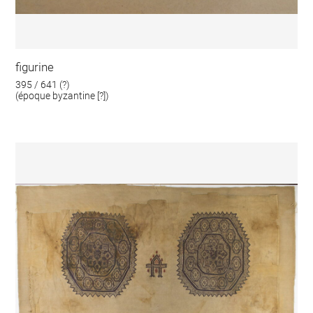
figurine
395 / 641 (?)
(époque byzantine [?])