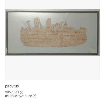
papyrus
395 / 641 (?)
(époque byzantine [?])