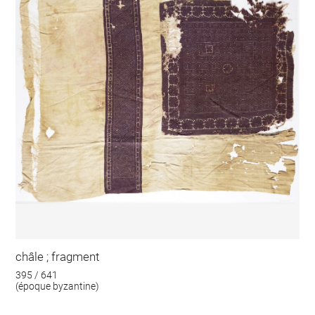
châle ; fragment
395 / 641
(époque byzantine)