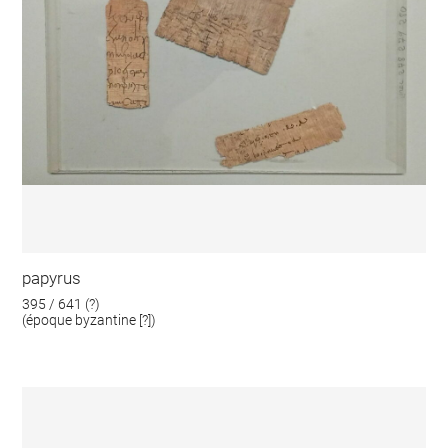
papyrus
395 / 641 (?)
(époque byzantine [?])