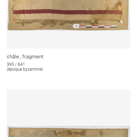
châle ; fragment
395 / 641
(époque byzantine)