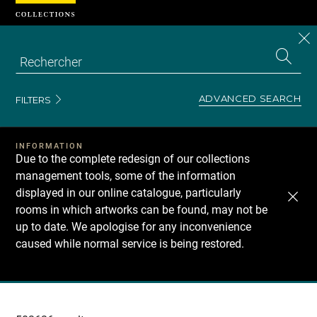
Cookies management panel
CL
Search
the
EN
S
collecti
Z
Se
ADVANCED SEARCH
FILTERS
INFORMATION
Due to the complete redesign of our collections
management tools, some of the information
displayed in our online catalogue, particularly
rooms in which artworks can be found, may not be
up to date. We apologise for any inconvenience
caused while normal service is being restored.
Recherche
dans
les