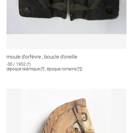
moule d'orfèvre ; boucle d'oreille
-30 / 1952 (?)
(époque islamique [?] ; époque romaine [?])