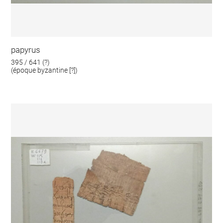
papyrus
395 / 641 (?)
(époque byzantine [?])