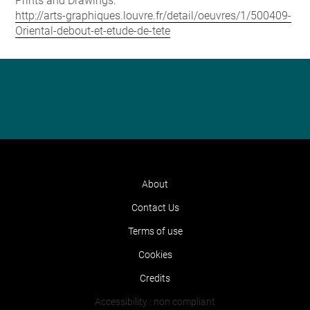
Prints and Drawings:
http://arts-graphiques.louvre.fr/detail/oeuvres/1/500409-
Oriental-debout-et-etude-de-tete
About
Contact Us
Terms of use
Cookies
Credits
Accessibility : non compliant