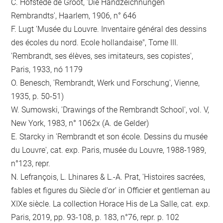
C. Hofstede de Groot, 'Die Handzeichnungen
Rembrandts', Haarlem, 1906, n° 646
F. Lugt 'Musée du Louvre. Inventaire général des dessins
des écoles du nord. Ecole hollandaise", Tome III.
'Rembrandt, ses élèves, ses imitateurs, ses copistes',
Paris, 1933, nó 1179
O. Benesch, 'Rembrandt, Werk und Forschung', Vienne,
1935, p. 50-51)
W. Sumowski, 'Drawings of the Rembrandt School', vol. V,
New York, 1983, n° 1062x (A. de Gelder)
E. Starcky in 'Rembrandt et son école. Dessins du musée
du Louvre', cat. exp. Paris, musée du Louvre, 1988-1989,
n°123, repr.
N. Lefrançois, L. Lhinares & L.-A. Prat, 'Histoires sacrées,
fables et figures du Siècle d'or' in Officier et gentleman au
XIXe siècle. La collection Horace His de La Salle, cat. exp.
Paris, 2019, pp. 93-108, p. 183, n°76, repr. p. 102