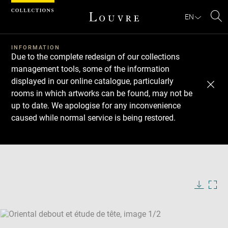
Cookies management panel
EN
Se
INFORMATION
Due to the complete redesign of our collections
management tools, some of the information
displayed in our online catalogue, particularly
rooms in which artworks can be found, may not be
up to date. We apologise for any inconvenience
caused while normal service is being restored.
Download
Next
Previous
Enlarge
image
Enlarge
in
image
new
in
Image
Downlo
Enla
caption:
window
new
image
ima
window
SKIP IMAGE CAROUSEL
in
new