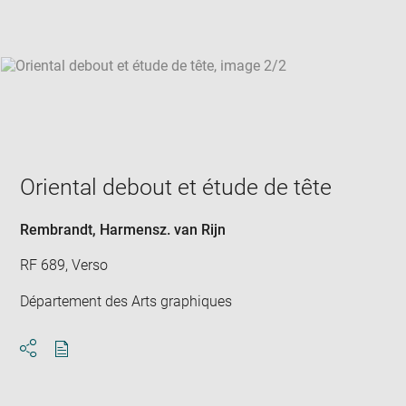
win
Oriental debout et étude de tête
Rembrandt, Harmensz. van Rijn
RF 689, Verso
Département des Arts graphiques
Download
Share
pdf