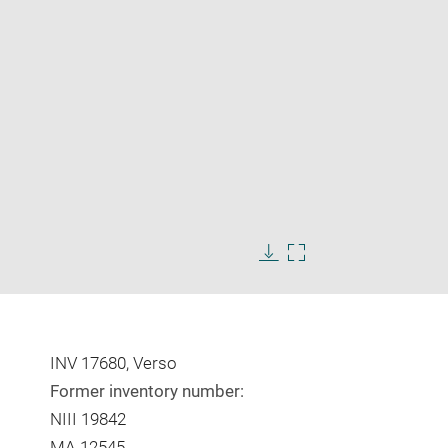
Enlarge
image
Download
Enlarge
in
image
image
new
in
window
new
window
INV 17680, Verso
Former inventory number:
NIII 19842
MA 12545