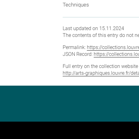
Techniques
Last updated on 15.11.2024
The contents of this entry do not ne
Permalink:
https://collections.lou
JSON Record:
https://collections.
Full entry on the collection websit
http://arts-graphiques.louvre.fr/