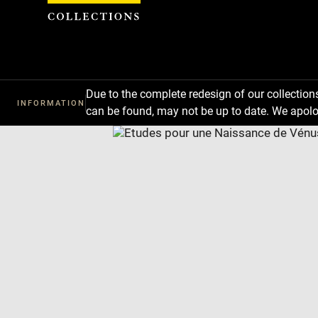
Cookies management panel
Due to the complete redesign of our collectio
INFORMATION
can be found, may not be up to date. We apolo
Download
Next
Previous