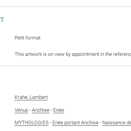
CT
Petit format
This artwork is on view by appointment in the referen
Krahe, Lambert
Vénus
-
Anchise
-
Enée
MYTHOLOGIES
-
Enée portant Anchise
-
Naissance d