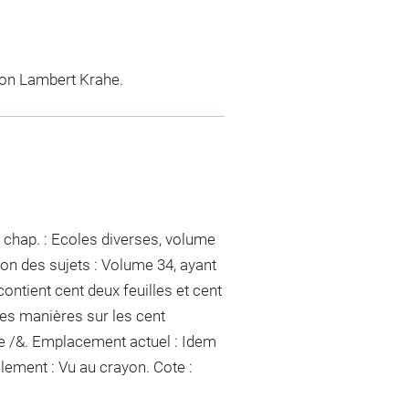
tion Lambert Krahe.
 chap. : Ecoles diverses, volume
ion des sujets : Volume 34, ayant
 contient cent deux feuilles et cent
ntes manières sur les cent
lle /&. Emplacement actuel : Idem
llement :
Vu
au crayon
. Cote :