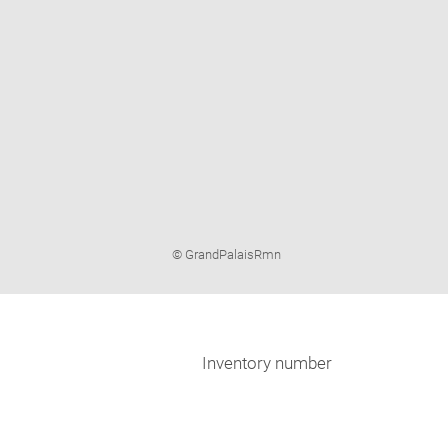
Image
© GrandPalaisRmn
caption:
Inventory number