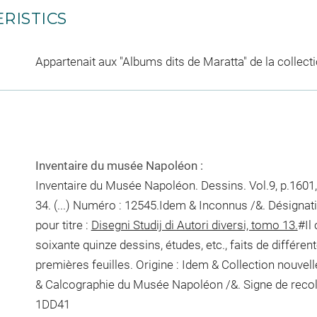
RISTICS
Appartenait aux "Albums dits de Maratta" de la collec
Inventaire du musée Napoléon :
Inventaire du Musée Napoléon. Dessins. Vol.9, p.1601,
34. (...) Numéro : 12545.Idem & Inconnus /&. Désignat
pour titre :
Disegni Studij di Autori diversi, tomo 13.
#Il
soixante quinze dessins, études, etc., faits de différe
premières feuilles. Origine : Idem & Collection nouve
& Calcographie du Musée Napoléon /&. Signe de reco
1DD41