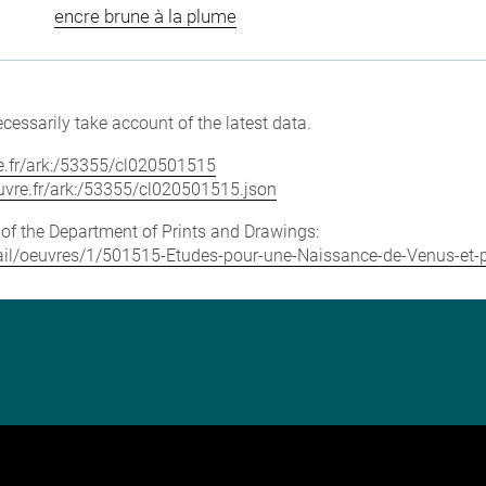
encre brune à la plume
cessarily take account of the latest data.
vre.fr/ark:/53355/cl020501515
louvre.fr/ark:/53355/cl020501515.json
e of the Department of Prints and Drawings:
detail/oeuvres/1/501515-Etudes-pour-une-Naissance-de-Venus-et-