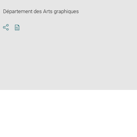
Département des Arts graphiques
Download
Share
pdf