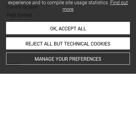
experience and to compile site usage statistics.
Find out
Current location
more
Petit format
OK, ACCEPT ALL
This artwork is on view by appointment in the reference
room for prints and drawings
REJECT ALL BUT TECHNICAL COOKIES
MANAGE YOUR PREFERENCES
INDEX
Collections
Viel-Castel, comte Horace de
Places
Paris, Musée du Louvre, oeuvre en rapport
People
Jérôme, saint+
-
Job+