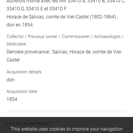
Autrefois monté avec les INV 33410 A, 33410 B, 33410 C,
33410 D, 33410 E et 33410 F.
Horace de Salviac, comte de Viel-Castel (1802-1864) ;
don en 1854.
Collector / Previous owner / Commissioner / Archaeologist /
Dedicatee
Dernière provenance : Salviac, Horace de, comte de Viel-
Castel
Acquisition details
don
Acquisition date
1854
LOCATION OF OBJECT
This website uses cookies to improve your navigation