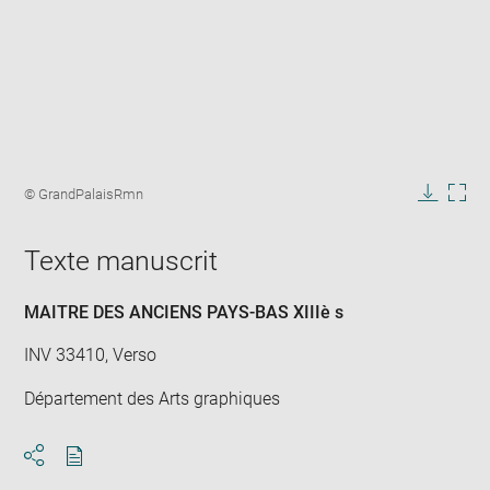
Enlarge
image
Image
© GrandPalaisRmn
in
caption:
Downlo
Enla
new
image
ima
window
Texte manuscrit
in
new
win
MAITRE DES ANCIENS PAYS-BAS XIIIè s
INV 33410, Verso
Département des Arts graphiques
Download
Share