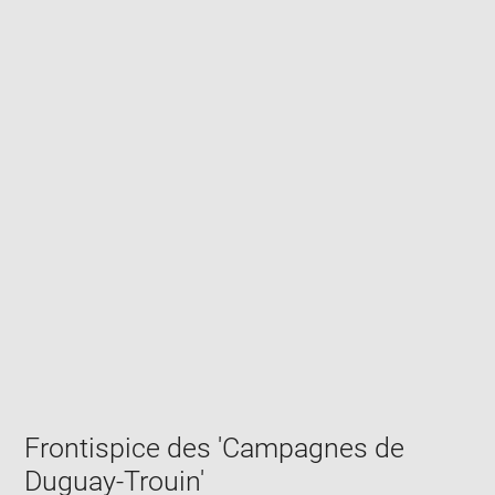
Enlarge
image
in
new
window
Frontispice des 'Campagnes de
Duguay-Trouin'