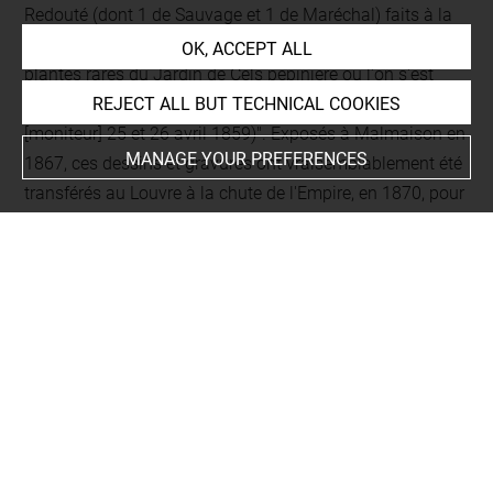
Redouté (dont 1 de Sauvage et 1 de Maréchal) faits à la
Malmaison et cent dessins par le même d'un ouvrage de
OK, ACCEPT ALL
plantes rares du Jardin de Cels pépinière où l'on s'est
fourni pour les jardins de la Malmaison. (article du
REJECT ALL BUT TECHNICAL COOKIES
[moniteur] 25 et 26 avril 1859)". Exposés à Malmaison en
MANAGE YOUR PREFERENCES
1867, ces dessins et gravures ont vraisemblablement été
transférés au Louvre à la chute de l'Empire, en 1870, pour
y retourner le 16 février 1921, comme l'indique la mention
dans l'Inventaire. Vu au récolement de novembre 1999.
Vu au récolement du 25 janvier-18 avril 2012 (Service du
Récolement des Dépôts, Musée du Louvre). Arrêté de
renouvellement de dépôt en date du 16 février 2022
(D202200238).
Collector / Previous owner / Commissioner / Archaeologist /
Dedicatee
Dernière provenance : Haracque, docteur