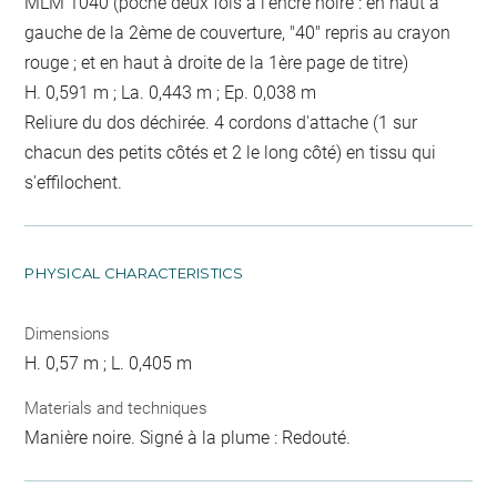
MLM 1040 (poché deux fois à l'encre noire : en haut à
gauche de la 2ème de couverture, "40" repris au crayon
rouge ; et en haut à droite de la 1ère page de titre)
H. 0,591 m ; La. 0,443 m ; Ep. 0,038 m
Reliure du dos déchirée. 4 cordons d'attache (1 sur
chacun des petits côtés et 2 le long côté) en tissu qui
s'effilochent.
PHYSICAL CHARACTERISTICS
Dimensions
H. 0,57 m ; L. 0,405 m
Materials and techniques
Manière noire. Signé à la plume : Redouté.