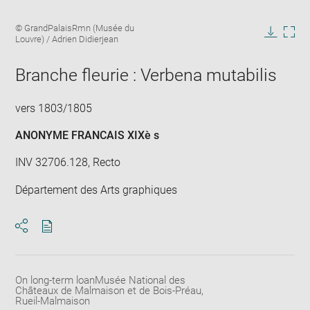
Enlarge
Image
© GrandPalaisRmn (Musée du
image
caption:
Louvre) / Adrien Didierjean
in
Downlo
Enla
new
image
ima
window
Branche fleurie : Verbena mutabilis
in
new
win
vers 1803/1805
ANONYME FRANCAIS XIXè s
INV 32706.128, Recto
Département des Arts graphiques
Download
Share
pdf
On long-term loanMusée National des
Châteaux de Malmaison et de Bois-Préau,
Rueil-Malmaison