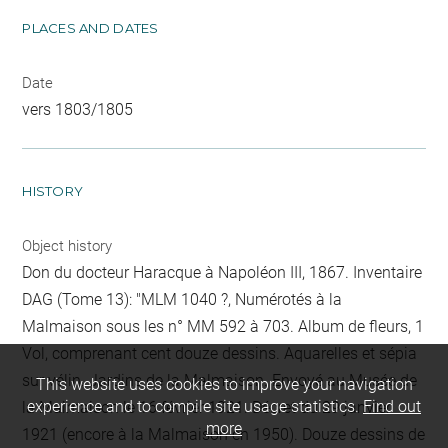
PLACES AND DATES
Date
vers 1803/1805
HISTORY
Object history
Don du docteur Haracque à Napoléon III, 1867. Inventaire
DAG (Tome 13): "MLM 1040 ?, Numérotés à la
Malmaison sous les n° MM 592 à 703. Album de fleurs, 1
Vol, comprenant cent douze dessins. Aquarelles et sépia
sur vélin. Jardins de la Malmaison. Envoyé au Musée de
This website uses cookies to improve your navigation
experience and to compile site usage statistics.
Find out
la Malmaison le 16 février 1921. Décret du 29 janvier
more
1921 (encore à la Malmaison en 1950). Douze dessins de