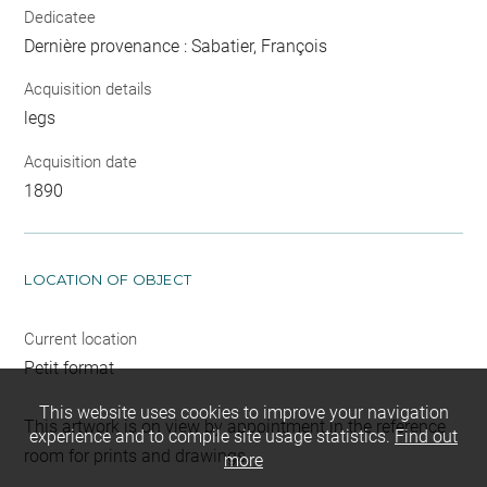
Dedicatee
Dernière provenance : Sabatier, François
Acquisition details
legs
Acquisition date
1890
LOCATION OF OBJECT
Current location
Petit format
This website uses cookies to improve your navigation
This artwork is on view by appointment in the reference
experience and to compile site usage statistics.
Find out
room for prints and drawings
more