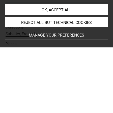
OK, ACCEPT ALL
INDEX
REJECT ALL BUT TECHNICAL COOKIES
Collections
Sabatier, François
MANAGE YOUR PREFERENCES
Places
Athènes, Acropole+
-
Athènes, Palais épiscopal+
Subjects
Croix
-
Animal
-
Animal, aigle
-
Animal, oiseau
-
décor
Techniques
graphite
Last updated on 06.09.2021
The contents of this entry do not necessarily take