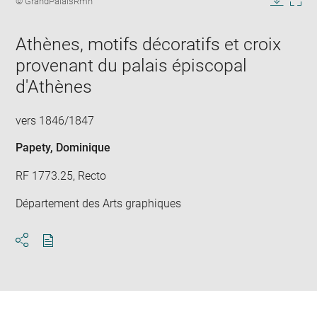
© GrandPalaisRmn
in
caption:
Downlo
Enla
new
image
ima
window
Athènes, motifs décoratifs et croix
in
new
provenant du palais épiscopal
win
d'Athènes
vers 1846/1847
Papety, Dominique
RF 1773.25, Recto
Département des Arts graphiques
Download
Share
pdf