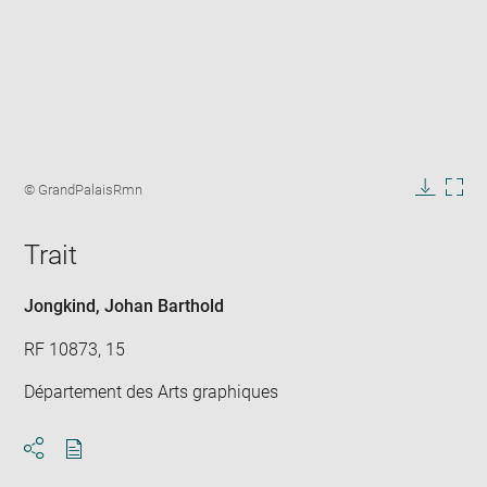
Enlarge
image
Image
© GrandPalaisRmn
in
caption:
Downlo
Enla
new
image
ima
window
Trait
in
new
win
Jongkind, Johan Barthold
RF 10873, 15
Département des Arts graphiques
Download
Share