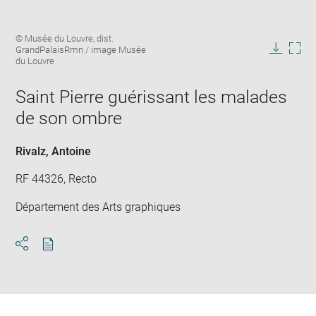
Enlarge
Image
© Musée du Louvre, dist.
image
caption:
GrandPalaisRmn / image Musée
in
Downlo
Enla
du Louvre
new
image
ima
window
in
Saint Pierre guérissant les malades
new
de son ombre
win
Rivalz, Antoine
RF 44326, Recto
Département des Arts graphiques
Download
Share
pdf