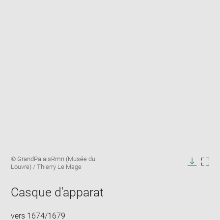
Enlarge
Image
© GrandPalaisRmn (Musée du
image
caption:
Louvre) / Thierry Le Mage
in
Downlo
Enla
new
image
ima
window
Casque d'apparat
in
new
win
vers 1674/1679