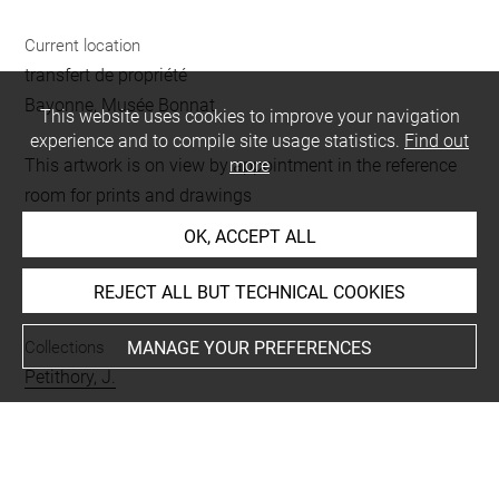
Current location
transfert de propriété
Bayonne, Musée Bonnat
This website uses cookies to improve your navigation
experience and to compile site usage statistics.
Find out
This artwork is on view by appointment in the reference
more
room for prints and drawings
OK, ACCEPT ALL
INDEX
REJECT ALL BUT TECHNICAL COOKIES
MANAGE YOUR PREFERENCES
Collections
Petithory, J.
Techniques
encre brune à la plume
-
lavis (brun)
-
rehauts de
gouache blanche
-
papier bleu pâle