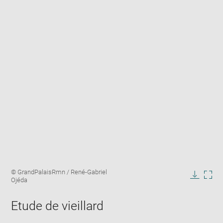
Enlarge
Image
© GrandPalaisRmn / René-Gabriel
image
caption:
Ojéda
in
Downlo
Enla
new
image
ima
window
Etude de vieillard
in
new
win