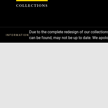
Cookies management panel
Due to the complete redesign of our collectio
INFORMATION
can be found, may not be up to date. We apolo
Download
Next
Previous