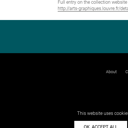
Full entry on the collection websit
http://arts-graphiques.louvre.fr/d
About
C
This website uses cookies
OK, ACCEPT ALL