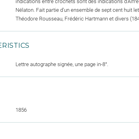
indications entre crochets sont des indications d'Alfr
Nélaton. Fait partie d'un ensemble de sept cent huit le
Théodore Rousseau, Frédéric Hartmann et divers (1848
RISTICS
Lettre autographe signée, une page in-8°.
1856