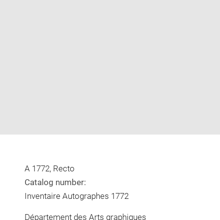
Enlarge
image
in
new
window
A 1772, Recto
Catalog number:
Inventaire Autographes 1772
Département des Arts graphiques