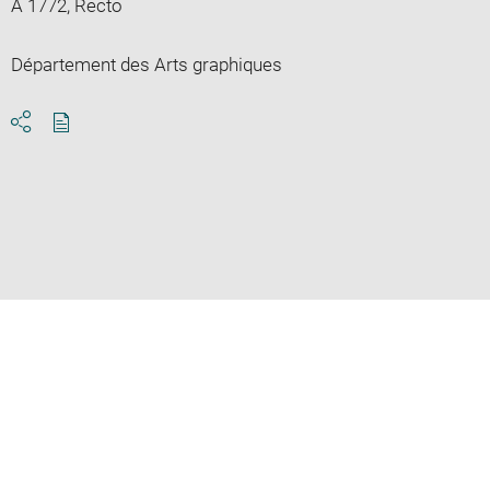
A 1772, Recto
Département des Arts graphiques
Download
Share
pdf