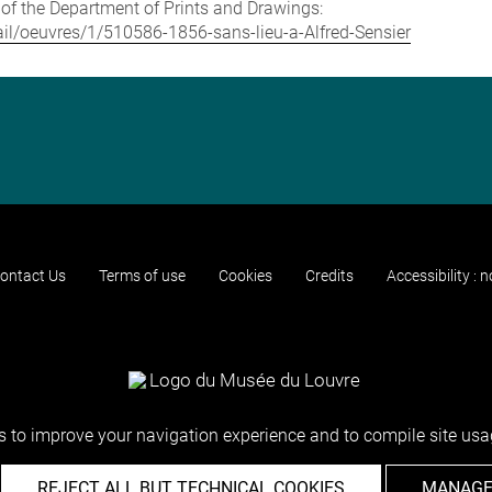
e of the Department of Prints and Drawings:
etail/oeuvres/1/510586-1856-sans-lieu-a-Alfred-Sensier
ontact Us
Terms of use
Cookies
Credits
Accessibility : 
 to improve your navigation experience and to compile site usag
REJECT ALL BUT TECHNICAL COOKIES
MANAGE