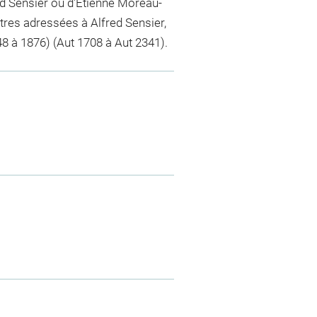
ed Sensier ou d'Etienne Moreau-
ttres adressées à Alfred Sensier,
 à 1876) (Aut 1708 à Aut 2341).