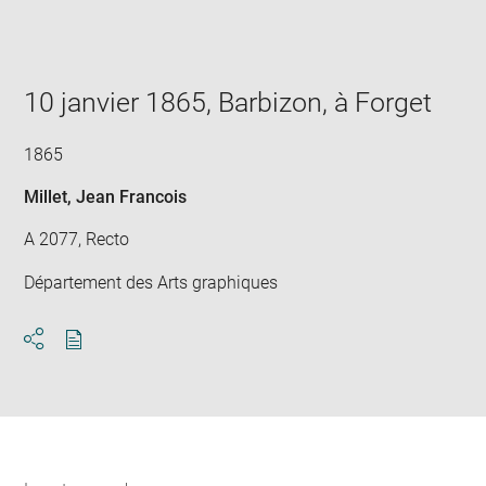
Enlarge
image
in
new
window
10 janvier 1865, Barbizon, à Forget
1865
Millet, Jean Francois
A 2077, Recto
Département des Arts graphiques
Download
Share
pdf