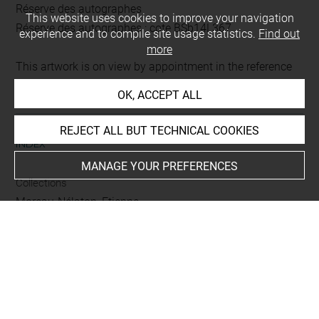
Réserve des autographes
This website uses cookies to improve your navigation
Réserve des autographes : cote BSb14L367
experience and to compile site usage statistics.
Find out
more
This artwork is on view by appointment in the reference
room for prints and drawings
OK, ACCEPT ALL
REJECT ALL BUT TECHNICAL COOKIES
INDEX
MANAGE YOUR PREFERENCES
Collections
Moreau-Nélaton, Etienne
Places
Barbizon+
People
Sensier, Alfred+
-
Forget+