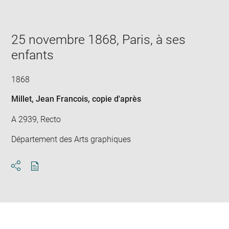
image
in
new
window
25 novembre 1868, Paris, à ses
enfants
1868
Millet, Jean Francois
, copie d'après
A 2939, Recto
Département des Arts graphiques
Download
Share
pdf