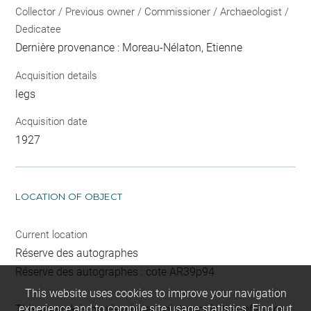
Collector / Previous owner / Commissioner / Archaeologist /
Dedicatee
Dernière provenance : Moreau-Nélaton, Etienne
Acquisition details
legs
Acquisition date
1927
LOCATION OF OBJECT
Current location
Réserve des autographes
Réserve des autographes : cote AR39p94
This website uses cookies to improve your navigation
experience and to compile site usage statistics.
Find out
This artwork is on view by appointment in the reference