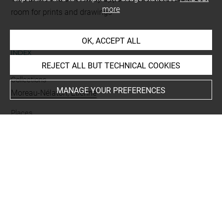
more
room for prints and drawings
OK, ACCEPT ALL
INDEX
REJECT ALL BUT TECHNICAL COOKIES
Collections
MANAGE YOUR PREFERENCES
Moreau-Nélaton, Etienne
Places
Paris+
People
Moreau-Nelaton, Etienne+
-
Millet, Jean-François, fille
de+
-
Millet, Jeanne+
-
Millet, Jean-François, enfants de+
Techniques
lettre autographe signée