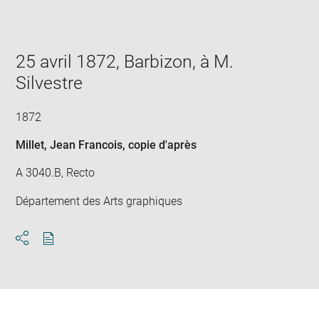
Enlarge
image
in
new
window
25 avril 1872, Barbizon, à M.
Silvestre
1872
Millet, Jean Francois
, copie d'après
A 3040.B, Recto
Département des Arts graphiques
Download
Share
pdf