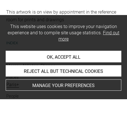
This artwork is on view by appointment in the reference
room for prints and drawings
This website uses cookies to improve your navigation
experience and to compile site usage statistics.
Find out
more
INDEX
OK, ACCEPT ALL
Collections
Moreau-Nélaton, Etienne
REJECT ALL BUT TECHNICAL COOKIES
Places
Paris+
MANAGE YOUR PREFERENCES
People
Sensier, Alfred+
-
Daumier, Honoré+
-
Diaz de la Pena,
Narcisse-Virgile+
-
Tillot+
-
Silvestre, Théodore+
Subjects