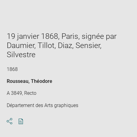
Enlarge
image
in
new
window
19 janvier 1868, Paris, signée par
Daumier, Tillot, Diaz, Sensier,
Silvestre
1868
Rousseau, Théodore
A 3849, Recto
Département des Arts graphiques
Download
Share
pdf