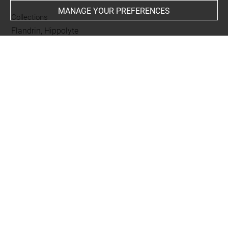
MANAGE YOUR PREFERENCES
Collections
Flandrin, Hippolyte
Places
Paris, Ecole Nationale Supérieure des Beaux-Arts, oeuvre
en rapport
People
Thésée
Subjects
Thésée reconnu par son père, de Hippolyte Flandrin
Techniques
papier calque
-
mise au carreau
-
mine de plomb
Last updated on 20.07.2024