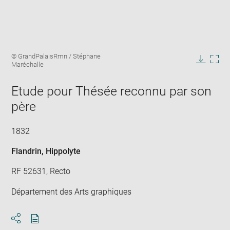
Enlarge
Image
© GrandPalaisRmn / Stéphane
image
caption:
Maréchalle
in
Downlo
Enla
new
image
ima
window
Etude pour Thésée reconnu par son
in
new
père
win
1832
Flandrin, Hippolyte
RF 52631, Recto
Département des Arts graphiques
Download
Share