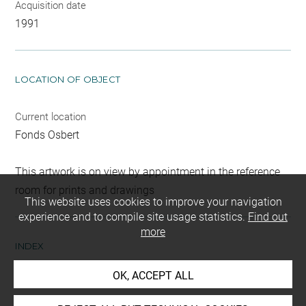
Acquisition date
1991
LOCATION OF OBJECT
Current location
Fonds Osbert
This artwork is on view by appointment in the reference
room for prints and drawings
This website uses cookies to improve your navigation
experience and to compile site usage statistics.
Find out
more
INDEX
OK, ACCEPT ALL
Collections
Osbert, Alphonse