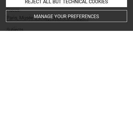
REJECT ALL BUT TECHNICAL COOKIES
Places
MANAGE YOUR PREFERENCES
Paris, Musée d'Orsay, oeuvre en rapport
Subjects
Osbert, Alphonse, L'entretien du soir
Techniques
crayon Conté
-
papier rose
-
pierre noire
-
rehauts de
blanc
Last updated on 20.05.2025
The contents of this entry do not necessarily take
account of the latest data.
Permalink:
https://collections.louvre.fr/ark:/53355/cl0205
13072
JSON Record:
https://collections.louvre.fr/ark:/53355/cl0
20513072.json