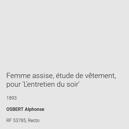
Enlarge
image
in
new
window
Femme assise, étude de vêtement,
pour 'L'entretien du soir'
1893
OSBERT Alphonse
RF 53785, Recto